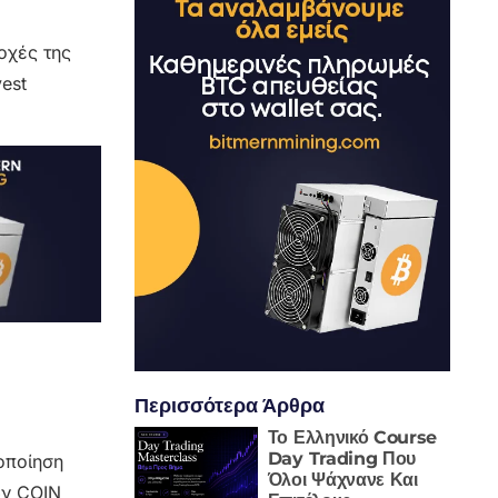
τοχές της
est
Περισσότερα Άρθρα
Το Ελληνικό Course
Day Trading Που
δοποίηση
Όλοι Ψάχνανε Και
ών COIN