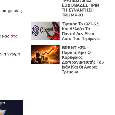
ΤΡΑΠΕΖΙ ΛΙΓΕΣ
ΕΒΔΟΜΑΔΕΣ ΠΡΙΝ
ΤΗ ΣΥΝΑΝΤΗΣΗ
ι υπηρεσίες
TRUMP-XI
Έφτασε Το GPT-5.5
Και Αλλάζει Τα
Πάντα! Δεν Είναι
ι μας
στο
Αυτό Που Περίμενες!
BRENT +3% –
Παραιτήθηκε Ο
ι η γνώμη
Κορυφαίος
Διαπραγματευτής Του
Ιράν Και Οι Αγορές
Τρέμουν