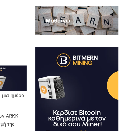
Μαθαίνω
 μια ημέρα
ίων ARKK
γμή της