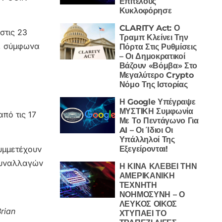
Επιτέλους
Κυκλοφόρησε
CLARITY Act: Ο
στις 23
Τραμπ Κλείνει Την
υ, σύμφωνα
Πόρτα Στις Ρυθμίσεις
– Οι Δημοκρατικοί
Βάζουν «Βόμβα» Στο
Μεγαλύτερο Crypto
Νόμο Της Ιστορίας
Η Google Υπέγραψε
ΜΥΣΤΙΚΗ Συμφωνία
πό τις 17
Με Το Πεντάγωνο Για
AI – Οι Ίδιοι Οι
Υπάλληλοί Της
Εξεγείρονται!
συμμετέχουν
 συναλλαγών
Η ΚΙΝΑ ΚΛΕΒΕΙ ΤΗΝ
ΑΜΕΡΙΚΑΝΙΚΗ
ΤΕΧΝΗΤΗ
ΝΟΗΜΟΣΥΝΗ – Ο
ΛΕΥΚΟΣ ΟΙΚΟΣ
rian
ΧΤΥΠΑΕΙ ΤΟ