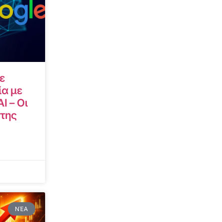
ε
α με
I – Οι
 της
ΝΈΑ