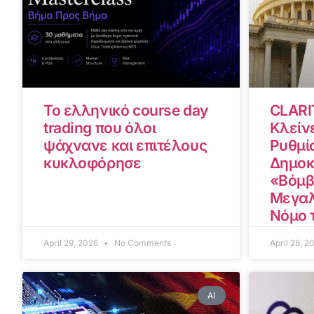
Το ελληνικό course day
CLARI
trading που όλοι
Κλείνε
ψάχνανε και επιτέλους
Ρυθμίσ
κυκλοφόρησε
Δημοκ
«Βόμβ
Μεγαλ
Νόμο 
April 29, 2026
No Comments
April 28, 
AI