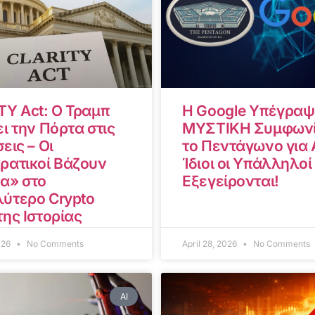
TY Act: Ο Τραμπ
Η Google Υπέγραψ
ι την Πόρτα στις
ΜΥΣΤΙΚΗ Συμφωνί
εις – Οι
το Πεντάγωνο για A
ρατικοί Βάζουν
Ίδιοι οι Υπάλληλοί
α» στο
Εξεγείρονται!
ύτερο Crypto
της Ιστορίας
2026
No Comments
April 28, 2026
No Comments
AI