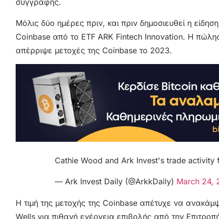
συγγραφής.
Μόλις δύο ημέρες πριν, και πριν δημοσιευθεί η είδηση
Coinbase από το ETF ARK Fintech Innovation. Η πώλη
απέρριψε μετοχές της Coinbase το 2023.
Cathie Wood and Ark Invest's trade activit
— Ark Invest Daily (@ArkkDaily)
March 24, 
Η τιμή της μετοχής της Coinbase απέτυχε να ανακάμψε
Wells για πιθανή ενέργεια επιβολής από την Επιτρ