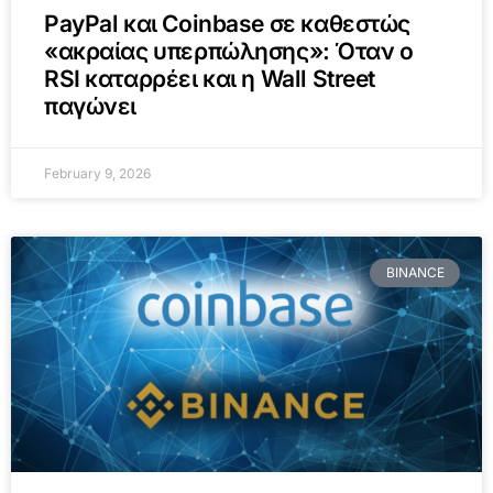
PayPal και Coinbase σε καθεστώς
«ακραίας υπερπώλησης»: Όταν ο
RSI καταρρέει και η Wall Street
παγώνει
February 9, 2026
BINANCE