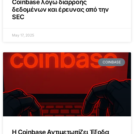
Coinbase λόγω διαρροής
δεδομένων και έρευνας από την
SEC
May 17, 2025
COINBASE
Η Coinbase Αντιμετωπίζει Έξοδα