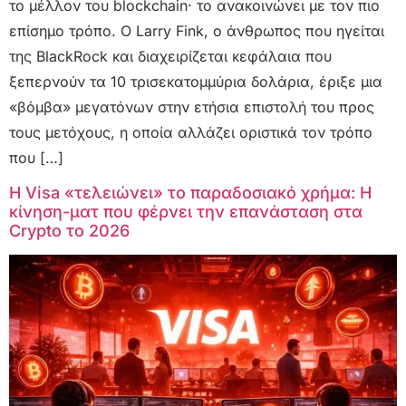
το μέλλον του blockchain· το ανακοινώνει με τον πιο
επίσημο τρόπο. Ο Larry Fink, ο άνθρωπος που ηγείται
της BlackRock και διαχειρίζεται κεφάλαια που
ξεπερνούν τα 10 τρισεκατομμύρια δολάρια, έριξε μια
«βόμβα» μεγατόνων στην ετήσια επιστολή του προς
τους μετόχους, η οποία αλλάζει οριστικά τον τρόπο
που […]
Η Visa «τελειώνει» το παραδοσιακό χρήμα: Η
κίνηση-ματ που φέρνει την επανάσταση στα
Crypto το 2026