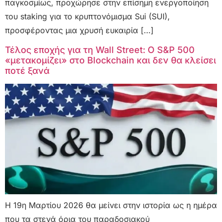
παγκοσμίως, προχώρησε στην επίσημη ενεργοποίηση
του staking για το κρυπτονόμισμα Sui (SUI),
προσφέροντας μια χρυσή ευκαιρία […]
Τέλος εποχής για τη Wall Street: Ο S&P 500
«μετακομίζει» στο Blockchain και δεν θα κλείσει
ποτέ ξανά
Η 19η Μαρτίου 2026 θα μείνει στην ιστορία ως η ημέρα
που τα στενά όρια του παραδοσιακού