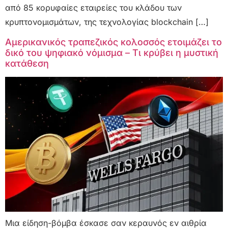
από 85 κορυφαίες εταιρείες του κλάδου των
κρυπτονομισμάτων, της τεχνολογίας blockchain […]
Αμερικανικός τραπεζικός κολοσσός ετοιμάζει το
δικό του ψηφιακό νόμισμα – Τι κρύβει η μυστική
κατάθεση
Μια είδηση-βόμβα έσκασε σαν κεραυνός εν αιθρία