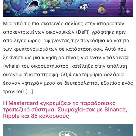
Μια από τις πιο σκοτεινές σελίδες στην ιστορία των
αποκεντρωμένων οικονομικών (DeFi) γράφτηκε πριν
από λίγες ώρες, αφήνοντας την παγκόσμια κοινότητα
των κρυπτονομισμάτων σε κατάσταση σοκ. Αυτό που
ξεκίνησε ως μια κίνηση ρουτίνας για έναν «φάλαινα»
(whale) του οικοσυστήματος, κατέληξε στην απόλυτη
οικονομική καταστροφή: 50,4 εκατομμύρια δολάρια
έκαναν «φτερά» μέσα σε δευτερόλεπτα, εξαιτίας ενός
τραγικού […]
Η Mastercard «γκρεμίζει» το παραδοσιακό
τραπεζικό σύστημα: Συμμαχία-σοκ με Binance,
Ripple και 85 κολοσσούς