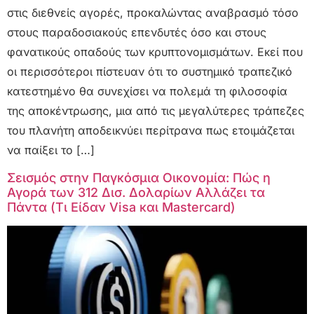
στις διεθνείς αγορές, προκαλώντας αναβρασμό τόσο
στους παραδοσιακούς επενδυτές όσο και στους
φανατικούς οπαδούς των κρυπτονομισμάτων. Εκεί που
οι περισσότεροι πίστευαν ότι το συστημικό τραπεζικό
κατεστημένο θα συνεχίσει να πολεμά τη φιλοσοφία
της αποκέντρωσης, μια από τις μεγαλύτερες τράπεζες
του πλανήτη αποδεικνύει περίτρανα πως ετοιμάζεται
να παίξει το […]
Σεισμός στην Παγκόσμια Οικονομία: Πώς η
Αγορά των 312 Δισ. Δολαρίων Αλλάζει τα
Πάντα (Τι Είδαν Visa και Mastercard)