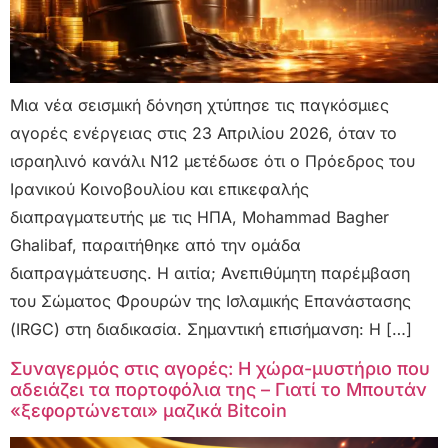
Μια νέα σεισμική δόνηση χτύπησε τις παγκόσμιες
αγορές ενέργειας στις 23 Απριλίου 2026, όταν το
ισραηλινό κανάλι N12 μετέδωσε ότι ο Πρόεδρος του
Ιρανικού Κοινοβουλίου και επικεφαλής
διαπραγματευτής με τις ΗΠΑ, Mohammad Bagher
Ghalibaf, παραιτήθηκε από την ομάδα
διαπραγμάτευσης. Η αιτία; Ανεπιθύμητη παρέμβαση
του Σώματος Φρουρών της Ισλαμικής Επανάστασης
(IRGC) στη διαδικασία. Σημαντική επισήμανση: Η […]
Συναγερμός στις αγορές: Η χώρα-μυστήριο που
αδειάζει τα πορτοφόλια της – Γιατί το Μπουτάν
«ξεφορτώνεται» μαζικά Bitcoin