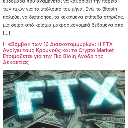
εβδομάδα που αναμένεται να καθορίσει την πορεία
των τιμών για το υπόλοιπο του μήνα. Ενώ το Bitcoin
παλεύει να διατηρήσει τα κεκτημένα επίπεδα στήριξης,
μια σειρά από κρίσιμα μακροοικονομικά δεδομένα από
[…]
Η «Βόμβα» των 16 Δισεκατομμυρίων: Η FTX
Ανοίγει τους Κρουνούς και το Crypto Market
Ετοιμάζεται για την Πιο Βίαιη Άνοδο της
Δεκαετίας