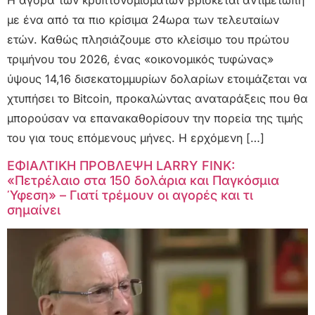
Η αγορά των κρυπτονομισμάτων βρίσκεται αντιμέτωπη
με ένα από τα πιο κρίσιμα 24ωρα των τελευταίων
ετών. Καθώς πλησιάζουμε στο κλείσιμο του πρώτου
τριμήνου του 2026, ένας «οικονομικός τυφώνας»
ύψους 14,16 δισεκατομμυρίων δολαρίων ετοιμάζεται να
χτυπήσει το Bitcoin, προκαλώντας αναταράξεις που θα
μπορούσαν να επανακαθορίσουν την πορεία της τιμής
του για τους επόμενους μήνες. Η ερχόμενη […]
ΕΦΙΑΛΤΙΚΗ ΠΡΟΒΛΕΨΗ LARRY FINK:
«Πετρέλαιο στα 150 δολάρια και Παγκόσμια
Ύφεση» – Γιατί τρέμουν οι αγορές και τι
σημαίνει