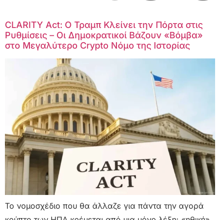
CLARITY Act: Ο Τραμπ Κλείνει την Πόρτα στις
Ρυθμίσεις – Οι Δημοκρατικοί Βάζουν «Βόμβα»
στο Μεγαλύτερο Crypto Νόμο της Ιστορίας
Το νομοσχέδιο που θα άλλαζε για πάντα την αγορά
κρύπτο των ΗΠΑ κρέμεται από μια μόνο λέξη: «ηθική».