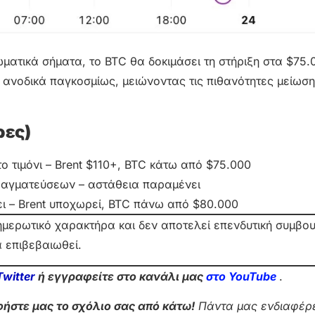
ματικά σήματα, το BTC θα δοκιμάσει τη στήριξη στα $75.
ανοδικά παγκοσμίως, μειώνοντας τις πιθανότητες μείωση
ρες)
ο τιμόνι – Brent $110+, BTC κάτω από $75.000
πραγματεύσεων – αστάθεια παραμένει
ει – Brent υποχωρεί, BTC πάνω από $80.000
νημερωτικό χαρακτήρα και δεν αποτελεί επενδυτική συμβο
α επιβεβαιωθεί.
Twitter
ή εγγραφείτε στο κανάλι μας
στο Yo
uTube
.
ήστε μας το σχόλιο σας από κάτω!
Πάντα μας ενδιαφέρε