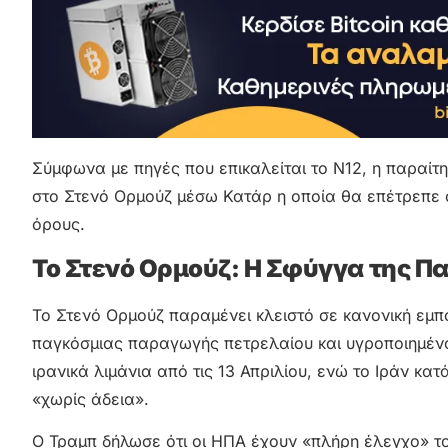
Σύμφωνα με πηγές που επικαλείται το N12, η παραί
στο Στενό Ορμούζ μέσω Κατάρ η οποία θα επέτρεπε σ
όρους.
Το Στενό Ορμούζ: Η Σφύγγα της Π
Το Στενό Ορμούζ παραμένει κλειστό σε κανονική εμπ
παγκόσμιας παραγωγής πετρελαίου και υγροποιημένο
ιρανικά λιμάνια από τις 13 Απριλίου, ενώ το Ιράν κα
«χωρίς άδεια».
Ο Τραμπ δήλωσε ότι οι ΗΠΑ έχουν «πλήρη έλεγχο» του