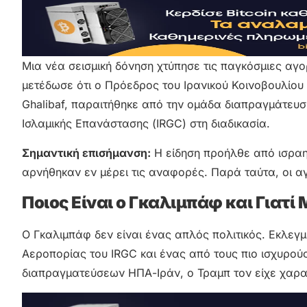
Μια νέα σεισμική δόνηση χτύπησε τις παγκόσμιες αγο
μετέδωσε ότι ο Πρόεδρος του Ιρανικού Κοινοβουλίο
Ghalibaf, παραιτήθηκε από την ομάδα διαπραγμάτευ
Ισλαμικής Επανάστασης (IRGC) στη διαδικασία.
Σημαντική επισήμανση:
Η είδηση προήλθε από ισραηλ
αρνήθηκαν εν μέρει τις αναφορές. Παρά ταύτα, οι α
Ποιος Είναι ο Γκαλιμπάφ και Γιατί
Ο Γκαλιμπάφ δεν είναι ένας απλός πολιτικός. Εκλεγ
Αεροπορίας του IRGC και ένας από τους πιο ισχυρού
διαπραγματεύσεων ΗΠΑ-Ιράν, ο Τραμπ τον είχε χαρακ