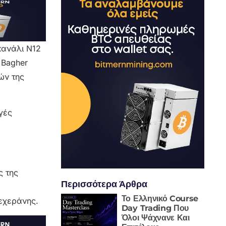
κανάλι N12
 Bagher
ών της
γές
ς της
Περισσότερα Άρθρα
Το Ελληνικό Course
εχεράνης.
Day Trading Που
Όλοι Ψάχνανε Και