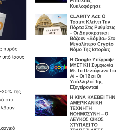
Επιτέλους
Κυκλοφόρησε
CLARITY Act: Ο
Τραμπ Κλείνει Την
Πόρτα Στις Ρυθμίσεις
– Οι Δημοκρατικοί
Βάζουν «Βόμβα» Στο
Μεγαλύτερο Crypto
ης πυρός
Νόμο Της Ιστορίας
 υπό ίσους
Η Google Υπέγραψε
ΜΥΣΤΙΚΗ Συμφωνία
Με Το Πεντάγωνο Για
AI – Οι Ίδιοι Οι
Υπάλληλοί Της
Εξεγείρονται!
 ~20% της
Η ΚΙΝΑ ΚΛΕΒΕΙ ΤΗΝ
μό στα
ΑΜΕΡΙΚΑΝΙΚΗ
ιέλθουν
ΤΕΧΝΗΤΗ
ΝΟΗΜΟΣΥΝΗ – Ο
ΛΕΥΚΟΣ ΟΙΚΟΣ
ΧΤΥΠΑΕΙ ΤΟ
ικανικό