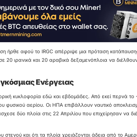
τηση ήρθε αφού το IRGC απέρριψε μια πρόταση κατάπαυσ
ε 20 ιρανικά και 20 αραβικά δεξαμενόπλοια να διέλθουν
αγκόσμιας Ενέργειας
ορική κυκλοφορία εδώ και εβδομάδες. Από εκεί περνά το
υ φυσικού αερίου. Οι ΗΠΑ επιβάλλουν ναυτικό αποκλεισ
τάσχεσε δύο πλοία στις 22 Απριλίου που επιχείρησαν να δ
 στενού και ότι τα πλοία χρειάζονται άδεια από το Αμερ