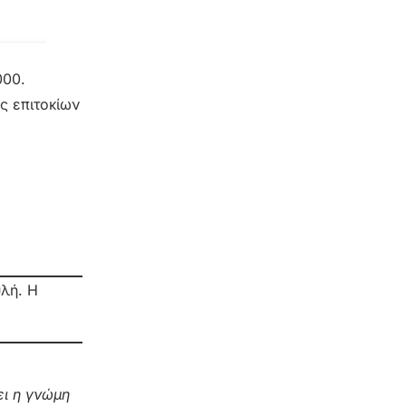
000.
ς επιτοκίων
υλή. Η
ι η γνώμη