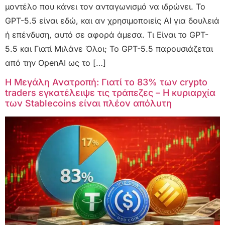
μοντέλο που κάνει τον ανταγωνισμό να ιδρώνει. Το
GPT-5.5 είναι εδώ, και αν χρησιμοποιείς AI για δουλειά
ή επένδυση, αυτό σε αφορά άμεσα. Τι Είναι το GPT-
5.5 και Γιατί Μιλάνε Όλοι; Το GPT-5.5 παρουσιάζεται
από την OpenAI ως το […]
Η Μεγάλη Ανατροπή: Γιατί το 83% των crypto
traders εγκατέλειψε τις τράπεζες – Η κυριαρχία
των Stablecoins είναι πλέον απόλυτη