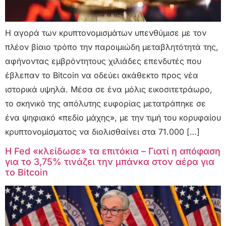
Η αγορά των κρυπτονομισμάτων υπενθύμισε με τον
πλέον βίαιο τρόπο την παροιμιώδη μεταβλητότητά της,
αφήνοντας εμβρόντητους χιλιάδες επενδυτές που
έβλεπαν το Bitcoin να οδεύει ακάθεκτο προς νέα
ιστορικά υψηλά. Μέσα σε ένα μόλις εικοσιτετράωρο,
το σκηνικό της απόλυτης ευφορίας μετατράπηκε σε
ένα ψηφιακό «πεδίο μάχης», με την τιμή του κορυφαίου
κρυπτονομίσματος να διολισθαίνει στα 71.000 […]
Η Fed «κλείδωσε» τα επιτόκια – Γιατί η απόφαση
για το 3,75% τινάζει την μπάνκα στον αέρα για
το Bitcoin