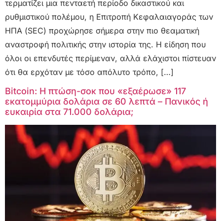
τερματίζει μια πενταετή περίοδο δικαστικού και
ρυθμιστικού πολέμου, η Επιτροπή Κεφαλαιαγοράς των
ΗΠΑ (SEC) προχώρησε σήμερα στην πιο θεαματική
αναστροφή πολιτικής στην ιστορία της. Η είδηση που
όλοι οι επενδυτές περίμεναν, αλλά ελάχιστοι πίστευαν
ότι θα ερχόταν με τόσο απόλυτο τρόπο, […]
Bitcoin: Η πτώση-σοκ που «εξαέρωσε» 117
εκατομμύρια δολάρια σε 60 λεπτά – Πανικός ή
ευκαιρία στα 71.000 δολάρια;