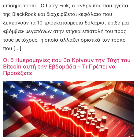
επίσημο τρόπο. Ο Larry Fink, ο άνθρωπος που ηγείται
της BlackRock και διαχειρίζεται κεφάλαια που
ξεπερνούν τα 10 τρισεκατομμύρια δολάρια, έριξε μια
«βόμβα» μεγατόνων στην ετήσια επιστολή του προς
τους μετόχους, η οποία αλλάζει οριστικά τον τρόπο
που […]
Οι 5 Ημερομηνίες που θα Κρίνουν την Τύχη του
Bitcoin αυτή την Εβδομάδα – Τι Πρέπει να
Προσέξετε