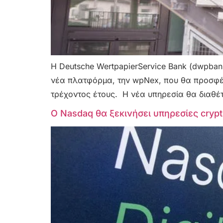
Η Deutsche WertpapierService Bank (dwpban
νέα πλατφόρμα, την wpNex, που θα προσφέρε
τρέχοντος έτους. Η νέα υπηρεσία θα διαθέ
Ο Nasdaq θα ξεκινήσει υπηρεσίες cryp