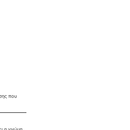
ησης που
ι η γνώμη