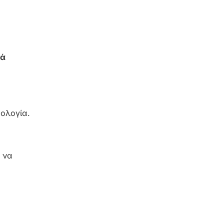
κά
ρολογία.
ς να