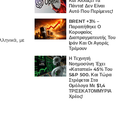
Και Αλλάζει Τα
Πάντα! Δεν Είναι
Αυτό Που Περίμενες!
BRENT +3% –
Παραιτήθηκε Ο
Κορυφαίος
Διαπραγματευτής Του
λληνικά, με
Ιράν Και Οι Αγορές
Τρέμουν
Η Τεχνητή
Νοημοσύνη Έχει
«Καταπιεί» 45% Του
S&P 500. Και Τώρα
Στρέφεται Στα
Ομόλογα Με $1,4
ΤΡΙΣΕΚΑΤΟΜΜΥΡΙΑ
Χρέος!