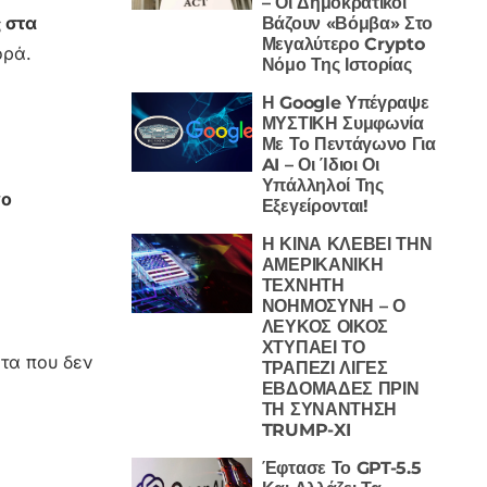
– Οι Δημοκρατικοί
 στα
Βάζουν «Βόμβα» Στο
Μεγαλύτερο Crypto
ορά.
Νόμο Της Ιστορίας
Η Google Υπέγραψε
ΜΥΣΤΙΚΗ Συμφωνία
Με Το Πεντάγωνο Για
AI – Οι Ίδιοι Οι
Υπάλληλοί Της
νο
Εξεγείρονται!
Η ΚΙΝΑ ΚΛΕΒΕΙ ΤΗΝ
ΑΜΕΡΙΚΑΝΙΚΗ
ΤΕΧΝΗΤΗ
ΝΟΗΜΟΣΥΝΗ – Ο
ΛΕΥΚΟΣ ΟΙΚΟΣ
ΧΤΥΠΑΕΙ ΤΟ
ατα που δεν
ΤΡΑΠΕΖΙ ΛΙΓΕΣ
ΕΒΔΟΜΑΔΕΣ ΠΡΙΝ
ΤΗ ΣΥΝΑΝΤΗΣΗ
TRUMP-XI
Έφτασε Το GPT-5.5