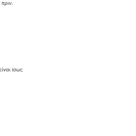
ς
πριν
.
είναι ίσως