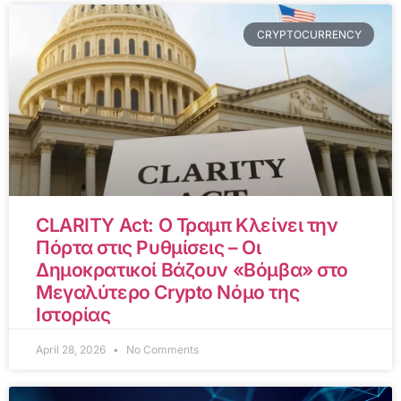
CRYPTOCURRENCY
CLARITY Act: Ο Τραμπ Κλείνει την
Πόρτα στις Ρυθμίσεις – Οι
Δημοκρατικοί Βάζουν «Βόμβα» στο
Μεγαλύτερο Crypto Νόμο της
Ιστορίας
April 28, 2026
No Comments