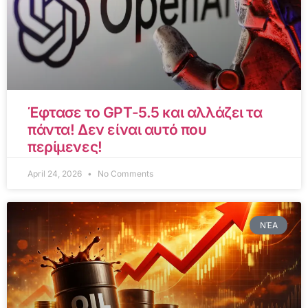
Έφτασε το GPT-5.5 και αλλάζει τα
πάντα! Δεν είναι αυτό που
περίμενες!
April 24, 2026
No Comments
ΝΈΑ