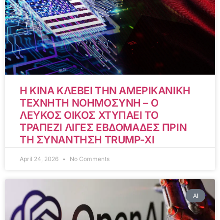
Η ΚΙΝΑ ΚΛΕΒΕΙ ΤΗΝ ΑΜΕΡΙΚΑΝΙΚΗ
ΤΕΧΝΗΤΗ ΝΟΗΜΟΣΥΝΗ – Ο
ΛΕΥΚΟΣ ΟΙΚΟΣ ΧΤΥΠΑΕΙ ΤΟ
ΤΡΑΠΕΖΙ ΛΙΓΕΣ ΕΒΔΟΜΑΔΕΣ ΠΡΙΝ
ΤΗ ΣΥΝΑΝΤΗΣΗ TRUMP-XI
April 24, 2026
No Comments
AI