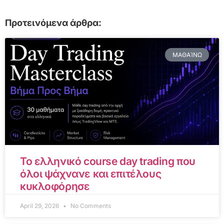
Προτεινόμενα άρθρα:
ΜΑΘΑΊΝΩ
Το ελληνικό course day trading που
όλοι ψάχνανε και επιτέλους
κυκλοφόρησε
April 29, 2026
No Comments