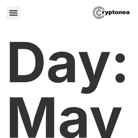
Day:
May