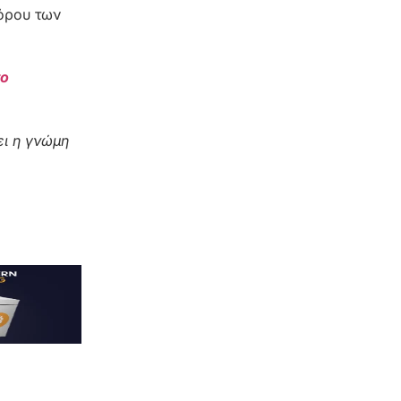
πόρου των
το
ι η γνώμη