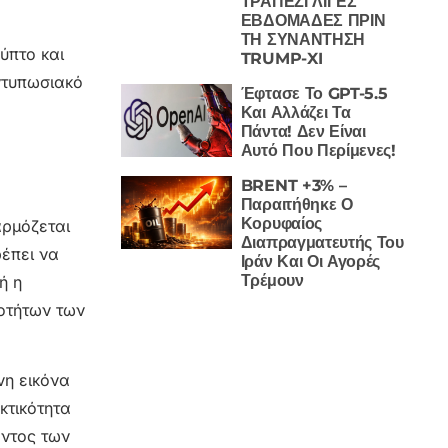
ΤΡΑΠΕΖΙ ΛΙΓΕΣ
ΕΒΔΟΜΑΔΕΣ ΠΡΙΝ
ΤΗ ΣΥΝΑΝΤΗΣΗ
ύπτο και
TRUMP-XI
εντυπωσιακό
Έφτασε Το GPT-5.5
Και Αλλάζει Τα
Πάντα! Δεν Είναι
Αυτό Που Περίμενες!
BRENT +3% –
Παραιτήθηκε Ο
Κορυφαίος
αρμόζεται
Διαπραγματευτής Του
ρέπει να
Ιράν Και Οι Αγορές
Τρέμουν
ή η
ιοτήτων των
νη εικόνα
κτικότητα
οντος των