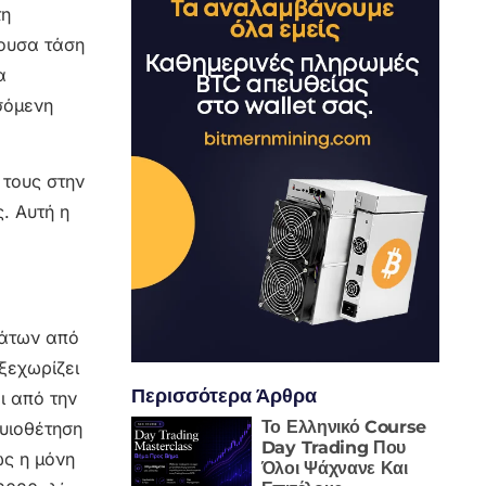
τη
ρουσα τάση
α
σόμενη
 τους στην
ς. Αυτή η
μάτων από
ξεχωρίζει
Περισσότερα Άρθρα
ι από την
Το Ελληνικό Course
 υιοθέτηση
Day Trading Που
ως η μόνη
Όλοι Ψάχνανε Και