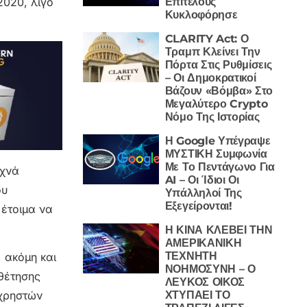
Επιτέλους
2020, λίγο
Κυκλοφόρησε
CLARITY Act: Ο
Τραμπ Κλείνει Την
Πόρτα Στις Ρυθμίσεις
– Οι Δημοκρατικοί
Βάζουν «Βόμβα» Στο
Μεγαλύτερο Crypto
Νόμο Της Ιστορίας
Η Google Υπέγραψε
ΜΥΣΤΙΚΗ Συμφωνία
Με Το Πεντάγωνο Για
υχνά
AI – Οι Ίδιοι Οι
ου
Υπάλληλοί Της
Εξεγείρονται!
 έτοιμα να
Η ΚΙΝΑ ΚΛΕΒΕΙ ΤΗΝ
ΑΜΕΡΙΚΑΝΙΚΗ
ΤΕΧΝΗΤΗ
 ακόμη και
ΝΟΗΜΟΣΥΝΗ – Ο
θέτησης
ΛΕΥΚΟΣ ΟΙΚΟΣ
ΧΤΥΠΑΕΙ ΤΟ
 χρηστών