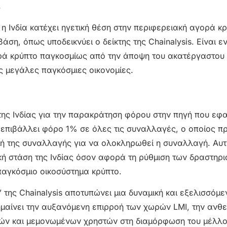
.
η Ινδία κατέχει ηγετική θέση στην περιφερειακή αγορά κρ
άση, όπως υποδεικνύει ο δείκτης της Chainalysis. Είναι 
γορά κρύπτο παγκοσμίως από την άποψη του ακατέργαστου
 μεγάλες παγκόσμιες οικονομίες.
ς της Ινδίας για την παρακράτηση φόρου στην πηγή που εφ
 επιβάλλει φόρο 1% σε όλες τις συναλλαγές, ο οποίος π
γμή της συναλλαγής για να ολοκληρωθεί η συναλλαγή. Αυτ
ική στάση της Ινδίας όσον αφορά τη ρύθμιση των δραστηρ
αγκόσμιο οικοσύστημα κρύπτο.
 της Chainalysis αποτυπώνει μια δυναμική και εξελισσόμε
μαίνει την αυξανόμενη επιρροή των χωρών LMI, την ανθε
ικών και μεμονωμένων χρηστών στη διαμόρφωση του μέλλ