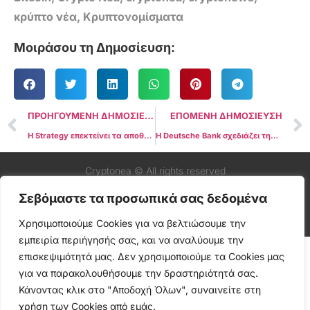
κρύπτο νέα
,
Κρυπτονομίσματα
Μοιράσου τη Δημοσίευση:
ΠΡΟΗΓΟΥΜΕΝΗ ΔΗΜΟΣΙΕΥΣΗ
ΕΠΟΜΕΝΗ ΔΗΜΟΣΙΕΥΣΗ
Η Strategy επεκτείνει τα αποθέματά της σε Bitcoin με αγορά $531 εκατ. εν μέσω αυξανόμενης αισιοδοξίας στην αγορά
Η Deutsche Bank σχεδιάζει την έναρξη υπηρεσιών θεματοφυλακής κρυπτονομισμάτων το 2026
Cryptonea © All rights reserved
Σεβόμαστε τα προσωπικά σας δεδομένα
Χρησιμοποιούμε Cookies για να βελτιώσουμε την
εμπειρία περιήγησής σας, και να αναλύουμε την
επισκεψιμότητά μας. Δεν χρησιμοποιούμε τα Cookies μας
για να παρακολουθήσουμε την δραστηριότητά σας.
Κάνοντας κλικ στο "Αποδοχή Όλων", συναινείτε στη
χρήση των Cookies από εμάς.