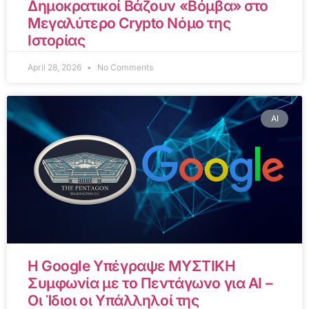
Δημοκρατικοί Βάζουν «Βόμβα» στο
Μεγαλύτερο Crypto Νόμο της
Ιστορίας
April 28, 2026
No Comments
AI
Η Google Υπέγραψε ΜΥΣΤΙΚΗ
Συμφωνία με το Πεντάγωνο για AI –
Οι Ίδιοι οι Υπάλληλοί της