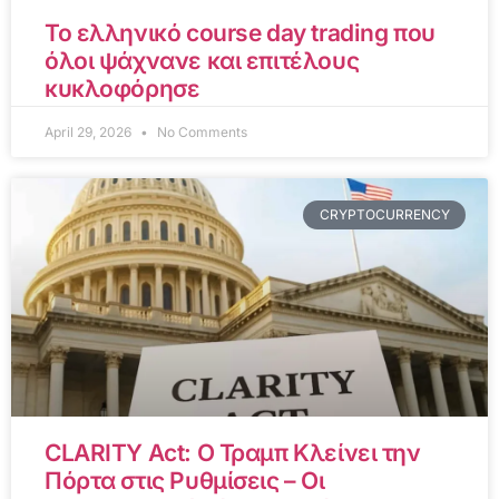
Το ελληνικό course day trading που
όλοι ψάχνανε και επιτέλους
κυκλοφόρησε
April 29, 2026
No Comments
CRYPTOCURRENCY
CLARITY Act: Ο Τραμπ Κλείνει την
Πόρτα στις Ρυθμίσεις – Οι