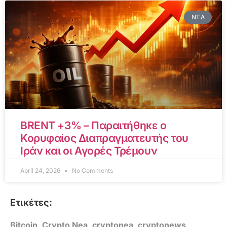
ΝΈΑ
BRENT +3% – Παραιτήθηκε ο
Κορυφαίος Διαπραγματευτής του
Ιράν και οι Αγορές Τρέμουν
April 24, 2026
No Comments
Ετικέτες:
Bitcoin
,
Crypto Nea
,
cryptonea
,
cryptonews
,