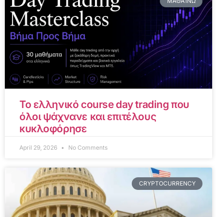
ΜΑΘΑΊΝΩ
Το ελληνικό course day trading που
όλοι ψάχνανε και επιτέλους
κυκλοφόρησε
April 29, 2026
No Comments
CRYPTOCURRENCY