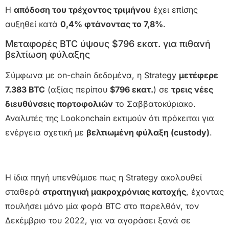
Η
απόδοση του τρέχοντος τριμήνου
έχει επίσης
αυξηθεί κατά
0,4% φτάνοντας το 7,8%
.
Μεταφορές BTC ύψους $796 εκατ. για πιθανή
βελτίωση φύλαξης
Σύμφωνα με on-chain δεδομένα, η Strategy
μετέφερε
7.383 BTC
(αξίας περίπου
$796 εκατ.
) σε
τρεις νέες
διευθύνσεις πορτοφολιών
το Σαββατοκύριακο.
Αναλυτές της Lookonchain εκτιμούν ότι πρόκειται για
ενέργεια σχετική με
βελτιωμένη φύλαξη (custody)
.
Η ίδια πηγή υπενθύμισε πως η Strategy ακολουθεί
σταθερά
στρατηγική μακροχρόνιας κατοχής
, έχοντας
πουλήσει μόνο μία φορά BTC στο παρελθόν, τον
Δεκέμβριο του 2022, για να αγοράσει ξανά σε