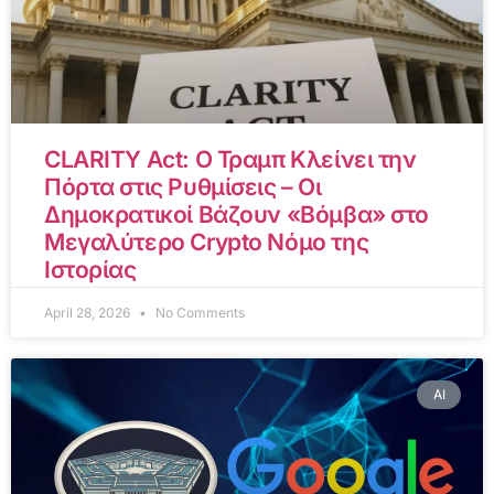
CLARITY Act: Ο Τραμπ Κλείνει την
Πόρτα στις Ρυθμίσεις – Οι
Δημοκρατικοί Βάζουν «Βόμβα» στο
Μεγαλύτερο Crypto Νόμο της
Ιστορίας
April 28, 2026
No Comments
AI