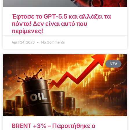
Έφτασε το GPT-5.5 και αλλάζει τα
πάντα! Δεν είναι αυτό που
περίμενες!
April 24, 2026
No Comments
ΝΈΑ
BRENT +3% – Παραιτήθηκε ο