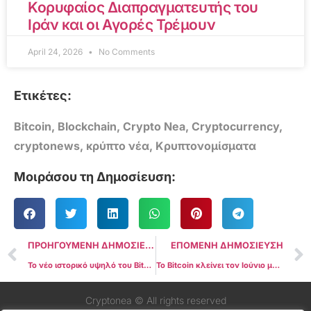
Κορυφαίος Διαπραγματευτής του
Ιράν και οι Αγορές Τρέμουν
April 24, 2026
No Comments
Ετικέτες:
Bitcoin
,
Blockchain
,
Crypto Nea
,
Cryptocurrency
,
cryptonews
,
κρύπτο νέα
,
Κρυπτονομίσματα
Μοιράσου τη Δημοσίευση:
ΠΡΟΗΓΟΥΜΕΝΗ ΔΗΜΟΣΙΕΥΣΗ
ΕΠΟΜΕΝΗ ΔΗΜΟΣΙΕΥΣΗ
Το νέο ιστορικό υψηλό του Bitcoin πλησιάζει καθώς η τιμή στοχεύει τη ρευστότητα στα $109.000
Το Bitcoin κλείνει τον Ιούνιο με νέο ρεκόρ στα $107.000 – Πιθανή άνοδος 9% τον Ιούλιο
Cryptonea © All rights reserved