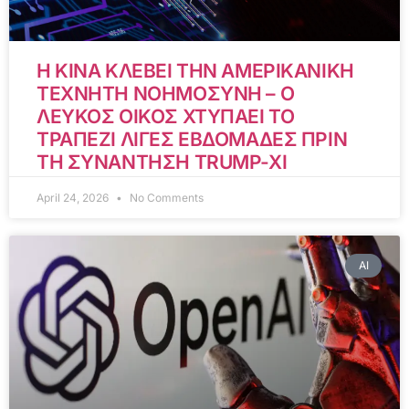
Η ΚΙΝΑ ΚΛΕΒΕΙ ΤΗΝ ΑΜΕΡΙΚΑΝΙΚΗ
ΤΕΧΝΗΤΗ ΝΟΗΜΟΣΥΝΗ – Ο
ΛΕΥΚΟΣ ΟΙΚΟΣ ΧΤΥΠΑΕΙ ΤΟ
ΤΡΑΠΕΖΙ ΛΙΓΕΣ ΕΒΔΟΜΑΔΕΣ ΠΡΙΝ
ΤΗ ΣΥΝΑΝΤΗΣΗ TRUMP-XI
April 24, 2026
No Comments
AI