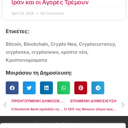
Ιράν και οι Αγορές Τρέμουν
April 24, 2026
No Comments
Ετικέτες:
Bitcoin
,
Blockchain
,
Crypto Nea
,
Cryptocurrency
,
cryptonea
,
cryptonews
,
κρύπτο νέα
,
Κρυπτονομίσματα
Μοιράσου τη Δημοσίευση:
ΠΡΟΗΓΟΥΜΕΝΗ ΔΗΜΟΣΙΕΥΣΗ
ΕΠΟΜΕΝΗ ΔΗΜΟΣΙΕΥΣΗ
Η Deutsche Bank σχεδιάζει την έναρξη υπηρεσιών θεματοφυλακής κρυπτονομισμάτων το 2026
Ο CEO της Binance εξηγεί πώς η φιλοσοφία ευτυχίας του Μπουτάν συνδέεται με τα κρυπτονομίσματα
Cryptonea © All rights reserved