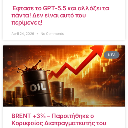
Έφτασε το GPT-5.5 και αλλάζει τα
πάντα! Δεν είναι αυτό που
περίμενες!
April 24, 2026
No Comments
ΝΈΑ
BRENT +3% – Παραιτήθηκε ο
Κορυφαίος Διαπραγματευτής του