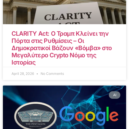
CLARITY Act: Ο Τραμπ Κλείνει την
Πόρτα στις Ρυθμίσεις – Οι
Δημοκρατικοί Βάζουν «Βόμβα» στο
Μεγαλύτερο Crypto Νόμο της
Ιστορίας
April 28, 2026
No Comments
AI