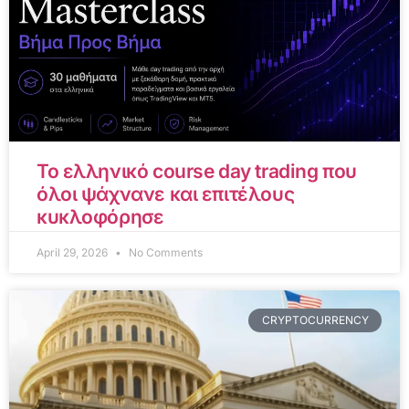
Το ελληνικό course day trading που
όλοι ψάχνανε και επιτέλους
κυκλοφόρησε
April 29, 2026
No Comments
CRYPTOCURRENCY