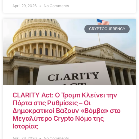
April 29, 2026
No Comments
CRYPTOCURRENCY
CLARITY Act: Ο Τραμπ Κλείνει την
Πόρτα στις Ρυθμίσεις – Οι
Δημοκρατικοί Βάζουν «Βόμβα» στο
Μεγαλύτερο Crypto Νόμο της
Ιστορίας
April 28, 2026
No Comments