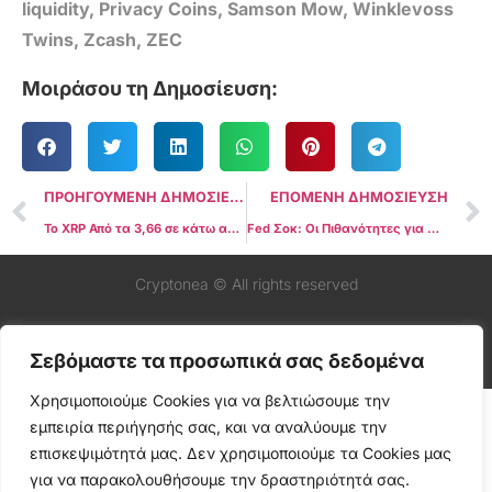
liquidity
,
Privacy Coins
,
Samson Mow
,
Winklevoss
Twins
,
Zcash
,
ZEC
Μοιράσου τη Δημοσίευση:
ΠΡΟΗΓΟΥΜΕΝΗ ΔΗΜΟΣΙΕΥΣΗ
ΕΠΟΜΕΝΗ ΔΗΜΟΣΙΕΥΣΗ
Το XRP Από τα 3,66 σε κάτω από 2 δολάρια: Τι άλλαξε?
Fed Σοκ: Οι Πιθανότητες για Μείωση Επιτοκίων τον Δεκέμβριο Πετάχτηκαν από 30% σε 71% – Έρχεται Μεγάλο Ράλι στην Αγορά;
Cryptonea © All rights reserved
Σεβόμαστε τα προσωπικά σας δεδομένα
Χρησιμοποιούμε Cookies για να βελτιώσουμε την
εμπειρία περιήγησής σας, και να αναλύουμε την
επισκεψιμότητά μας. Δεν χρησιμοποιούμε τα Cookies μας
για να παρακολουθήσουμε την δραστηριότητά σας.