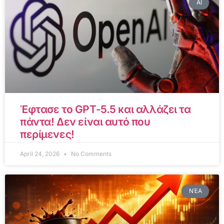
AI
Έφτασε το GPT-5.5 και αλλάζει τα
πάντα! Δεν είναι αυτό που
περίμενες!
April 24, 2026
No Comments
ΝΈΑ