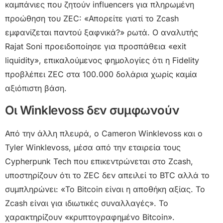
καμπάνιες που ζητούν influencers για πληρωμένη
προώθηση του ZEC: «Απορείτε γιατί το Zcash
εμφανίζεται παντού ξαφνικά?» ρωτά. Ο αναλυτής
Rajat Soni προειδοποίησε για προσπάθεια «exit
liquidity», επικαλούμενος φημολογίες ότι η Fidelity
προβλέπει ZEC στα 100.000 δολάρια χωρίς καμία
αξιόπιστη βάση.
Οι Winklevoss δεν συμφωνούν
Από την άλλη πλευρά, ο Cameron Winklevoss και ο
Tyler Winklevoss, μέσα από την εταιρεία τους
Cypherpunk Tech που επικεντρώνεται στο Zcash,
υποστηρίζουν ότι το ZEC δεν απειλεί το BTC αλλά το
συμπληρώνει: «Το Bitcoin είναι η αποθήκη αξίας. Το
Zcash είναι για ιδιωτικές συναλλαγές». Το
χαρακτηρίζουν «κρυπτογραφημένο Bitcoin».