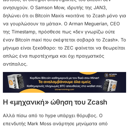
ανησυχούν. Ο Samson Mow, ιδρυτής της JAN3,
δηλώνει ότι οι Bitcoin Maxis «κοιτάνε το Zcash μόνο για
να γουρλώσουν τα μάτια». Ο Arman Meguerian, CEO
της Timestamp, πρόσθεσε πως «δεν γνωρίζω ούτε
έναν Bitcoin maxi που σκέφτεται σοβαρά το Zcash». Το
μήνυμα είναι ξεκάθαρο: το ZEC φαίνεται να θεωρείται
απλώς ένα πυροτέχνημα και όχι πραγματικός
αντίπαλος.
H «μηχανική» ώθηση του Zcash
Αλλά πίσω από το hype υπάρχει θόρυβος. Ο
επενδυτής Mark Moss ανάρτησε μηνύματα από