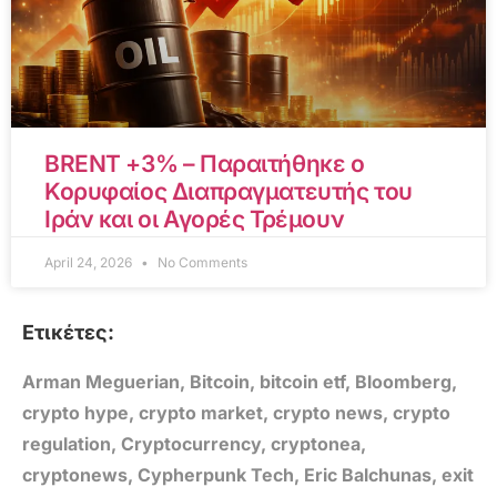
BRENT +3% – Παραιτήθηκε ο
Κορυφαίος Διαπραγματευτής του
Ιράν και οι Αγορές Τρέμουν
April 24, 2026
No Comments
Ετικέτες:
Arman Meguerian
,
Bitcoin
,
bitcoin etf
,
Bloomberg
,
crypto hype
,
crypto market
,
crypto news
,
crypto
regulation
,
Cryptocurrency
,
cryptonea
,
cryptonews
,
Cypherpunk Tech
,
Eric Balchunas
,
exit