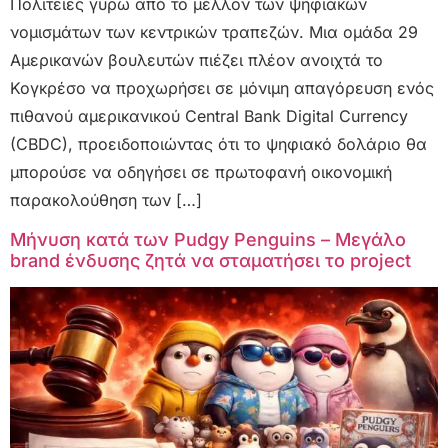
Πολιτείες γύρω από το μέλλον των ψηφιακών
νομισμάτων των κεντρικών τραπεζών. Μια ομάδα 29
Αμερικανών βουλευτών πιέζει πλέον ανοιχτά το
Κογκρέσο να προχωρήσει σε μόνιμη απαγόρευση ενός
πιθανού αμερικανικού Central Bank Digital Currency
(CBDC), προειδοποιώντας ότι το ψηφιακό δολάριο θα
μπορούσε να οδηγήσει σε πρωτοφανή οικονομική
παρακολούθηση των […]
Μήνυση κατά των Pudgy Penguins – Μεγάλο
brand ένδυσης ζητά να σταματήσει το project