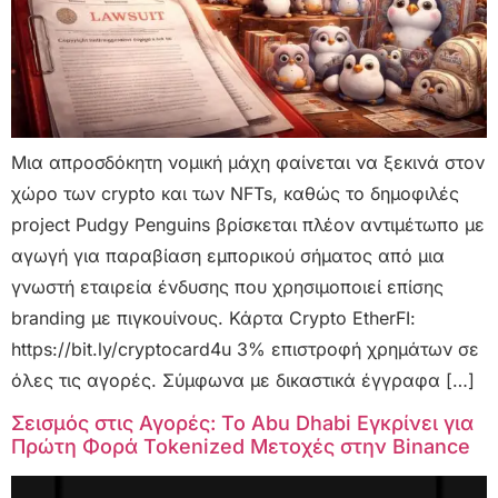
Μια απροσδόκητη νομική μάχη φαίνεται να ξεκινά στον
χώρο των crypto και των NFTs, καθώς το δημοφιλές
project Pudgy Penguins βρίσκεται πλέον αντιμέτωπο με
αγωγή για παραβίαση εμπορικού σήματος από μια
γνωστή εταιρεία ένδυσης που χρησιμοποιεί επίσης
branding με πιγκουίνους. Κάρτα Crypto EtherFI:
https://bit.ly/cryptocard4u 3% επιστροφή χρημάτων σε
όλες τις αγορές. Σύμφωνα με δικαστικά έγγραφα […]
Σεισμός στις Αγορές: Το Abu Dhabi Εγκρίνει για
Πρώτη Φορά Tokenized Μετοχές στην Binance