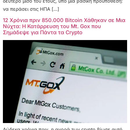
δεύτερο μισό του έτους, υπό μία βασική προϋπόθεση:
να περάσει στις ΗΠΑ […]
12 Χρόνια πριν 850.000 Bitcoin Χάθηκαν σε Μια
Νύχτα: Η Κατάρρευση του Mt. Gox που
Σημάδεψε για Πάντα τα Crypto
Δώδεκα χρόνια πριν, η αγορά των crypto βίωσε αυτό