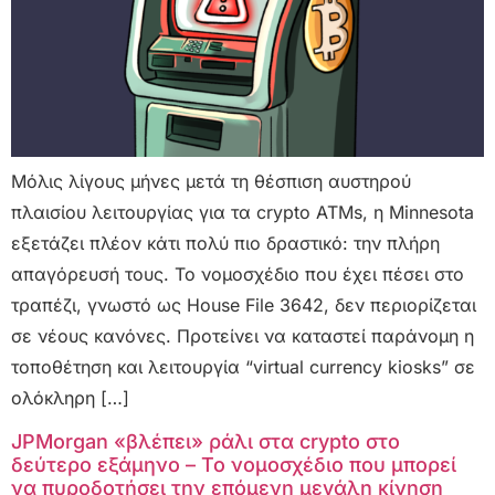
Μόλις λίγους μήνες μετά τη θέσπιση αυστηρού
πλαισίου λειτουργίας για τα crypto ATMs, η Minnesota
εξετάζει πλέον κάτι πολύ πιο δραστικό: την πλήρη
απαγόρευσή τους. Το νομοσχέδιο που έχει πέσει στο
τραπέζι, γνωστό ως House File 3642, δεν περιορίζεται
σε νέους κανόνες. Προτείνει να καταστεί παράνομη η
τοποθέτηση και λειτουργία “virtual currency kiosks” σε
ολόκληρη […]
JPMorgan «βλέπει» ράλι στα crypto στο
δεύτερο εξάμηνο – Το νομοσχέδιο που μπορεί
να πυροδοτήσει την επόμενη μεγάλη κίνηση