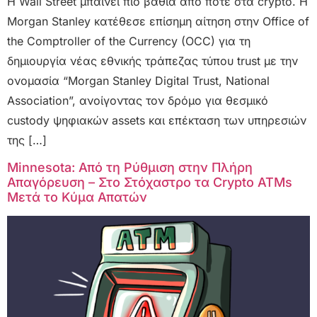
Η Wall Street μπαίνει πιο βαθιά από ποτέ στα crypto. Η
Morgan Stanley κατέθεσε επίσημη αίτηση στην Office of
the Comptroller of the Currency (OCC) για τη
δημιουργία νέας εθνικής τράπεζας τύπου trust με την
ονομασία “Morgan Stanley Digital Trust, National
Association”, ανοίγοντας τον δρόμο για θεσμικό
custody ψηφιακών assets και επέκταση των υπηρεσιών
της […]
Minnesota: Από τη Ρύθμιση στην Πλήρη
Απαγόρευση – Στο Στόχαστρο τα Crypto ATMs
Μετά το Κύμα Απατών