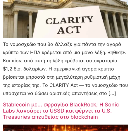
Το νομοσχέδιο που θα άλλαζε για πάντα την αγορά
κρύπτο των ΗΠΑ κρέμεται από μια μόνο λέξη: «ηθική».
Και πίσω από αυτή τη λέξη κρύβεται αυτοκρατορία
$1,2 δισ. δολαρίων. Η αμερικανική αγορά κρύπτο
βρίσκεται μπροστά στη μεγαλύτερη ρυθμιστική μάχη
της ιστορίας της. Το CLARITY Act — το νομοσχέδιο που
υπόσχεται να δώσει οριστικές απαντήσεις στο […]
Stablecoin με… σφραγίδα BlackRock; Η Sonic
Labs λανσάρει το USSD και φέρνει τα U.S.
Treasuries απευθείας στο blockchain