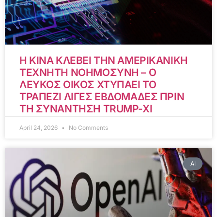
Η ΚΙΝΑ ΚΛΕΒΕΙ ΤΗΝ ΑΜΕΡΙΚΑΝΙΚΗ
ΤΕΧΝΗΤΗ ΝΟΗΜΟΣΥΝΗ – Ο
ΛΕΥΚΟΣ ΟΙΚΟΣ ΧΤΥΠΑΕΙ ΤΟ
ΤΡΑΠΕΖΙ ΛΙΓΕΣ ΕΒΔΟΜΑΔΕΣ ΠΡΙΝ
ΤΗ ΣΥΝΑΝΤΗΣΗ TRUMP-XI
April 24, 2026
No Comments
AI