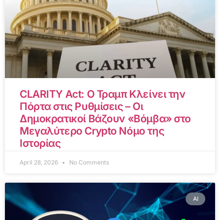
CLARITY Act: Ο Τραμπ Κλείνει την
Πόρτα στις Ρυθμίσεις – Οι
Δημοκρατικοί Βάζουν «Βόμβα» στο
Μεγαλύτερο Crypto Νόμο της
Ιστορίας
April 28, 2026
No Comments
AI