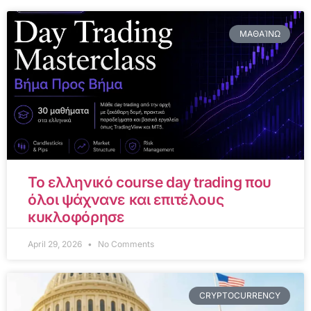
ΜΑΘΑΊΝΩ
Το ελληνικό course day trading που
όλοι ψάχνανε και επιτέλους
κυκλοφόρησε
April 29, 2026
No Comments
CRYPTOCURRENCY