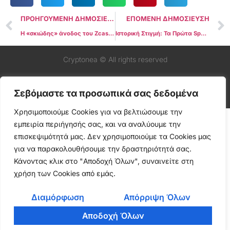
ΠΡΟΗΓΟΥΜΕΝΗ ΔΗΜΟΣΙΕΥΣΗ
ΕΠΟΜΕΝΗ ΔΗΜΟΣΙΕΥΣΗ
Η «σκιώδης» άνοδος του Zcash: Μπορεί να «σπάσει» την κυριαρχία του Bitcoin;
Ιστορική Στιγμή: Τα Πρώτα Spot ETFs σε XRP και Dogecoin της Grayscale Ξεκινούν 24 Νοεμβρίου και Μπορούν να Φέρουν Ιστορικά Κεφάλαια στα Altcoins
Cryptonea © All rights reserved
Σεβόμαστε τα προσωπικά σας δεδομένα
Χρησιμοποιούμε Cookies για να βελτιώσουμε την
εμπειρία περιήγησής σας, και να αναλύουμε την
επισκεψιμότητά μας. Δεν χρησιμοποιούμε τα Cookies μας
για να παρακολουθήσουμε την δραστηριότητά σας.
Κάνοντας κλικ στο "Αποδοχή Όλων", συναινείτε στη
χρήση των Cookies από εμάς.
Διαμόρφωση
Απόρριψη Όλων
Αποδοχή Όλων