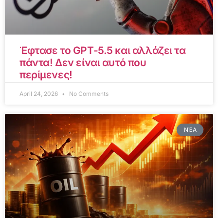
Έφτασε το GPT-5.5 και αλλάζει τα
πάντα! Δεν είναι αυτό που
περίμενες!
April 24, 2026
No Comments
ΝΈΑ