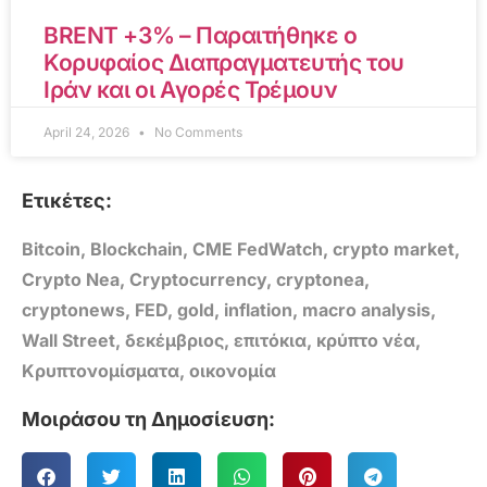
BRENT +3% – Παραιτήθηκε ο
Κορυφαίος Διαπραγματευτής του
Ιράν και οι Αγορές Τρέμουν
April 24, 2026
No Comments
Ετικέτες:
Bitcoin
,
Blockchain
,
CME FedWatch
,
crypto market
,
Crypto Nea
,
Cryptocurrency
,
cryptonea
,
cryptonews
,
FED
,
gold
,
inflation
,
macro analysis
,
Wall Street
,
δεκέμβριος
,
επιτόκια
,
κρύπτο νέα
,
Κρυπτονομίσματα
,
οικονομία
Μοιράσου τη Δημοσίευση: