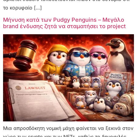
το κορυφαίο […]
Μήνυση κατά των Pudgy Penguins – Μεγάλο
brand ένδυσης ζητά να σταματήσει το project
Μια απροσδόκητη νομική μάχη φαίνεται να ξεκινά στον
χώρο των crypto και των NFTs, καθώς το δημοφιλές