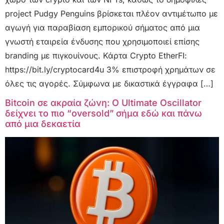
project Pudgy Penguins βρίσκεται πλέον αντιμέτωπο με
αγωγή για παραβίαση εμπορικού σήματος από μια
γνωστή εταιρεία ένδυσης που χρησιμοποιεί επίσης
branding με πιγκουίνους. Κάρτα Crypto EtherFI:
https://bit.ly/cryptocard4u 3% επιστροφή χρημάτων σε
όλες τις αγορές. Σύμφωνα με δικαστικά έγγραφα […]
Bitcoin σε ακραία ζώνη: Ο Ultimate Oscillator
δείχνει το πιο “oversold” σήμα εδώ και πάνω
από μια δεκαετία