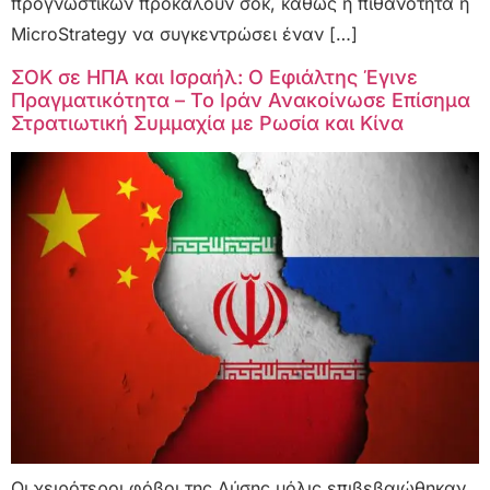
προγνωστικών προκαλούν σοκ, καθώς η πιθανότητα η
MicroStrategy να συγκεντρώσει έναν […]
ΣΟΚ σε ΗΠΑ και Ισραήλ: Ο Εφιάλτης Έγινε
Πραγματικότητα – Το Ιράν Ανακοίνωσε Επίσημα
Στρατιωτική Συμμαχία με Ρωσία και Κίνα
Οι χειρότεροι φόβοι της Δύσης μόλις επιβεβαιώθηκαν