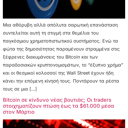
Μια αθόρυβη αλλά απόλυτα σαρωτική επανάσταση
συντελείται αυτή τη στιγμή στα θεμέλια του
παγκόσμιου χρηματοπιστωτικού συστήματος. Ενώ τα
φώτα της δημοσιότητας παραμένουν στραμμένα στις
ξέφρενες διακυμάνσεις του Bitcoin και των
παραδοσιακών κρυπτονομισμάτων, το “έξυπνο χρήμα”
και οι θεσμικοί κολοσσοί της Wall Street έχουν ήδη
κάνει την επόμενη κίνησή τους. Ποντάρουν τα ρέστα
τους σε μια […]
Bitcoin σε κίνδυνο νέας βουτιάς; Οι traders
στοιχηματίζουν πτώση έως τα $61.000 μέσα
στον Μάρτιο