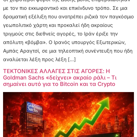
με τον πιο εκκωφαντικό και επικίνδυνο τρόπο. Σε μια
δραματική εξέλιξη που ανατρέπει ριζικά τον παγκόσμιο
γεωπολιτικό χάρτη και προκαλεί ήδη ακραίους
τριγμούς στις διεθνείς αγορές, το Ιράν έριξε την
απόλυτη «βόμβα». Ο Ιρανός υπουργός Εξωτερικών,
Αμπάς Αραγτσί, σε μια τηλεοπτική συνέντευξη που ήδη
αναλύεται λέξη προς λέξη […]
ΤΕΚΤΟΝΙΚΕΣ ΑΛΛΑΓΕΣ ΣΤΙΣ ΑΓΟΡΕΣ: Η
Goldman Sachs «δείχνει» ακραίο ράλι – Τι
σημαίνει αυτό για το Bitcoin και τα Crypto