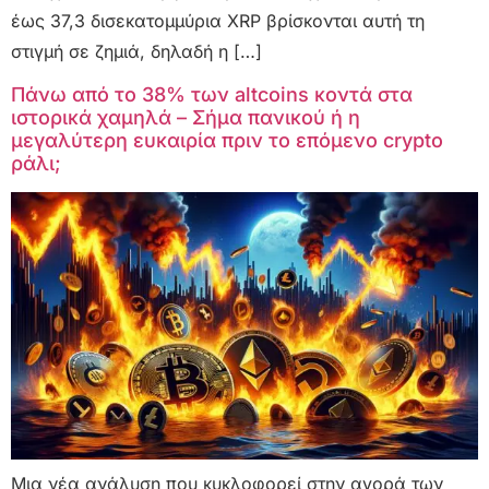
έως 37,3 δισεκατομμύρια XRP βρίσκονται αυτή τη
στιγμή σε ζημιά, δηλαδή η […]
Πάνω από το 38% των altcoins κοντά στα
ιστορικά χαμηλά – Σήμα πανικού ή η
μεγαλύτερη ευκαιρία πριν το επόμενο crypto
ράλι;
Μια νέα ανάλυση που κυκλοφορεί στην αγορά των