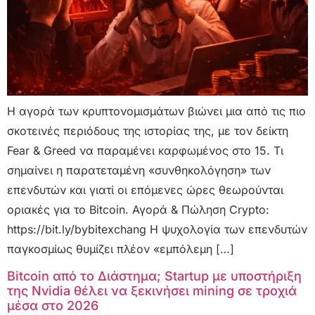
Η αγορά των κρυπτονομισμάτων βιώνει μια από τις πιο
σκοτεινές περιόδους της ιστορίας της, με τον δείκτη
Fear & Greed να παραμένει καρφωμένος στο 15. Τι
σημαίνει η παρατεταμένη «συνθηκολόγηση» των
επενδυτών και γιατί οι επόμενες ώρες θεωρούνται
οριακές για το Bitcoin. Αγορά & Πώληση Crypto:
https://bit.ly/bybitexchang Η ψυχολογία των επενδυτών
παγκοσμίως θυμίζει πλέον «εμπόλεμη […]
Bitcoin από το Διάστημα; Startup με υποστήριξη
της Nvidia θέλει να ξεκινήσει mining σε τροχιά
μέσα στο 2026