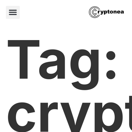
Tag:
cryp