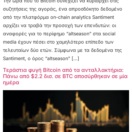
Την ώρα που το Bitcoin συνεχίζει να κυριαρχεί στις
συζητήσεις της αγοράς, ένα απροσδόκητο δεδομένο
από την πλατφόρμα on-chain analytics Santiment
αρχίζει να τραβά την προσοχή των επενδυτών: οι
αναφορές για το περίφημο “altseason” στα social
media έχουν πέσει στο χαμηλότερο επίπεδο των
τελευταίων δύο ετών. Σύμφωνα με τα δεδομένα της
Santiment, ο όρος “altseason” […]
Τεράστια φυγή Bitcoin από τα ανταλλακτήρια:
Πάνω από $2.2 δισ. σε BTC αποσύρθηκαν σε μία
ημέρα