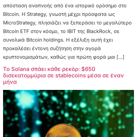
απόσταση αναπνοής από ένα ιστορικό ορόσημο στο
Bitcoin. Η Strategy, γνωστή μέχρι πρόσφατα ως
MicroStrategy, πλησιάζει να ξεπεράσει το μεγαλύτερο
Bitcoin ETF στον κόσμο, το IBIT της BlackRock, σε
συνολικά Bitcoin holdings. Η εξέλιξη αυτή έχει
προκαλέσει έντονη συζήτηση στην αγορά
κρυπτονομισμάτων, καθώς για πρώτη φορά μια […]
Το Solana σπάει κάθε ρεκόρ: $650
δισεκατομμύρια σε stablecoins μέσα σε έναν
μήνα