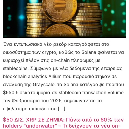
Ένα εντυπωσιακό νέο ρεκόρ καταγράφεται στο
οικοσύστημα των crypto, καθώς το Solana φαίνεται να
κυριαρχεί πλέον στις on-chain πληρωμές με
stablecoins. Σύμφωνα με νέα δεδομένα της εταιρείας
blockchain analytics Allium που παρουσιάστηκαν σε
ανάλυση της Grayscale, το Solana κατέγραψε περίπου
$650 δισεκατομμύρια σε stablecoin transaction volume
τον Φεβρουάριο του 2026, σημειώνοντας το
υψηλότερο επίπεδο που […]
$50 ΔΙΣ. XRP ΣΕ ΖΗΜΙΑ: Πάνω από το 60% των
holders “underwater” – Τι δείχνουν τα νέα on-