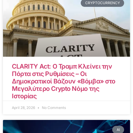
CRYPTOCURRENCY
CLARITY Act: Ο Τραμπ Κλείνει την
Πόρτα στις Ρυθμίσεις – Οι
Δημοκρατικοί Βάζουν «Βόμβα» στο
Μεγαλύτερο Crypto Νόμο της
Ιστορίας
April 28, 2026
No Comments
AI