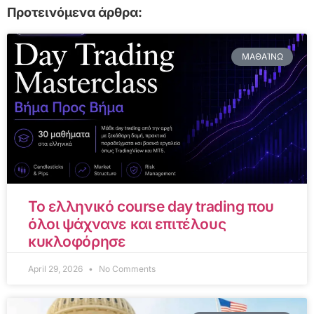
Προτεινόμενα άρθρα:
ΜΑΘΑΊΝΩ
Το ελληνικό course day trading που
όλοι ψάχνανε και επιτέλους
κυκλοφόρησε
April 29, 2026
No Comments