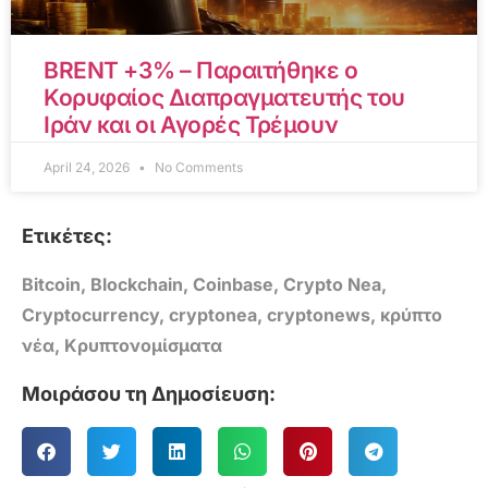
BRENT +3% – Παραιτήθηκε ο
Κορυφαίος Διαπραγματευτής του
Ιράν και οι Αγορές Τρέμουν
April 24, 2026
No Comments
Ετικέτες:
Bitcoin
,
Blockchain
,
Coinbase
,
Crypto Nea
,
Cryptocurrency
,
cryptonea
,
cryptonews
,
κρύπτο
νέα
,
Κρυπτονομίσματα
Μοιράσου τη Δημοσίευση: