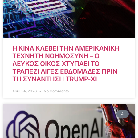
Η ΚΙΝΑ ΚΛΕΒΕΙ ΤΗΝ ΑΜΕΡΙΚΑΝΙΚΗ
ΤΕΧΝΗΤΗ ΝΟΗΜΟΣΥΝΗ – Ο
ΛΕΥΚΟΣ ΟΙΚΟΣ ΧΤΥΠΑΕΙ ΤΟ
ΤΡΑΠΕΖΙ ΛΙΓΕΣ ΕΒΔΟΜΑΔΕΣ ΠΡΙΝ
ΤΗ ΣΥΝΑΝΤΗΣΗ TRUMP-XI
April 24, 2026
No Comments
AI