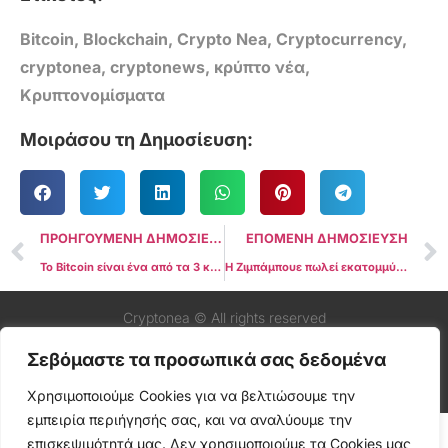
Bitcoin
,
Blockchain
,
Crypto Nea
,
Cryptocurrency
,
cryptonea
,
cryptonews
,
κρύπτο νέα
,
Κρυπτονομίσματα
Μοιράσου τη Δημοσίευση:
ΠΡΟΗΓΟΥΜΕΝΗ ΔΗΜΟΣΙΕΥΣΗ
ΕΠΟΜΕΝΗ ΔΗΜΟΣΙΕΥΣΗ
Το Bitcoin είναι ένα από τα 3 κορυφαία περιουσιακά στοιχεία σε περίπτωση χρεοκοπίας των ΗΠΑ: Έρευνα
Η Ζιμπάμπουε πωλεί εκατομμύρια crypto tokens που υποστηρίζονται από χρυσό παρά την προειδοποίηση του ΔΝΤ
Cryptonea © All rights reserved
Σεβόμαστε τα προσωπικά σας δεδομένα
Χρησιμοποιούμε Cookies για να βελτιώσουμε την
εμπειρία περιήγησής σας, και να αναλύουμε την
επισκεψιμότητά μας. Δεν χρησιμοποιούμε τα Cookies μας