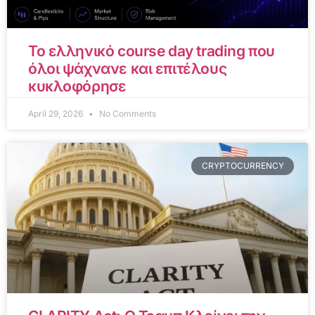
Το ελληνικό course day trading που
όλοι ψάχνανε και επιτέλους
κυκλοφόρησε
April 29, 2026
No Comments
CRYPTOCURRENCY