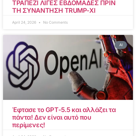
ΤΡΑΠΕΖΙ ΛΙΓΕΣ ΕΒΔΟΜΑΔΕΣ ΠΡΙΝ
ΤΗ ΣΥΝΑΝΤΗΣΗ TRUMP-XI
April 24, 2026
No Comments
AI
Έφτασε το GPT-5.5 και αλλάζει τα
πάντα! Δεν είναι αυτό που
περίμενες!