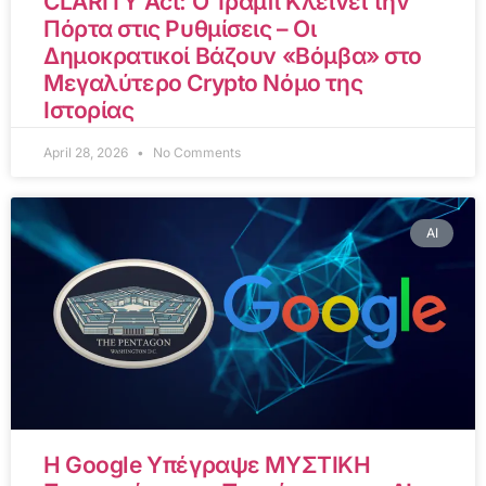
CLARITY Act: Ο Τραμπ Κλείνει την
Πόρτα στις Ρυθμίσεις – Οι
Δημοκρατικοί Βάζουν «Βόμβα» στο
Μεγαλύτερο Crypto Νόμο της
Ιστορίας
April 28, 2026
No Comments
AI
Η Google Υπέγραψε ΜΥΣΤΙΚΗ