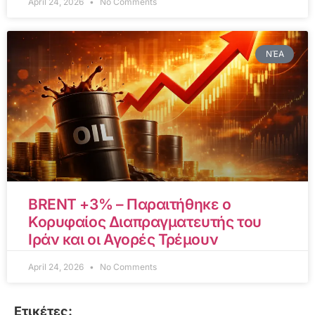
April 24, 2026
No Comments
ΝΈΑ
BRENT +3% – Παραιτήθηκε ο
Κορυφαίος Διαπραγματευτής του
Ιράν και οι Αγορές Τρέμουν
April 24, 2026
No Comments
Ετικέτες: