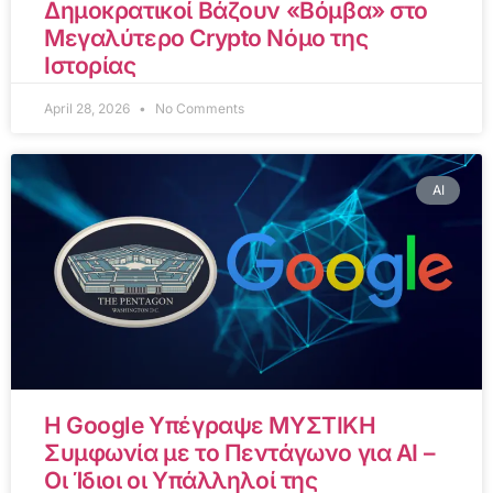
Δημοκρατικοί Βάζουν «Βόμβα» στο
Μεγαλύτερο Crypto Νόμο της
Ιστορίας
April 28, 2026
No Comments
AI
Η Google Υπέγραψε ΜΥΣΤΙΚΗ
Συμφωνία με το Πεντάγωνο για AI –
Οι Ίδιοι οι Υπάλληλοί της