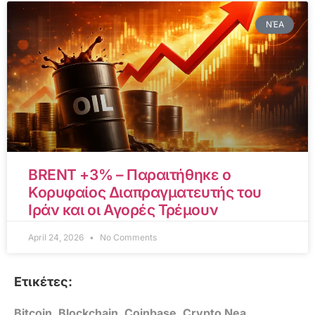
ΝΈΑ
BRENT +3% – Παραιτήθηκε ο
Κορυφαίος Διαπραγματευτής του
Ιράν και οι Αγορές Τρέμουν
April 24, 2026
No Comments
Ετικέτες:
Bitcoin
,
Blockchain
,
Coinbase
,
Crypto Nea
,