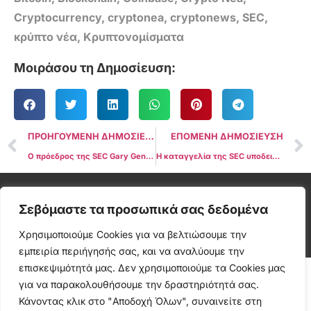
Cryptocurrency
,
cryptonea
,
cryptonews
,
SEC
,
κρύπτο νέα
,
Κρυπτονομίσματα
Μοιράσου τη Δημοσίευση:
ΠΡΟΗΓΟΥΜΕΝΗ ΔΗΜΟΣΙΕΥΣΗ
ΕΠΟΜΕΝΗ ΔΗΜΟΣΙΕΥΣΗ
Ο πρόεδρος της SEC Gary Gensler λέει ότι δεν χρειαζόμαστε περισσότερα ψηφιακά νομίσματα
Η καταγγελία της SEC υποδεικνύει γιατί ο Brian Brooks παραιτήθηκε από CEO της Binance.US
Cryptonea © All rights reserved
Σεβόμαστε τα προσωπικά σας δεδομένα
Χρησιμοποιούμε Cookies για να βελτιώσουμε την
εμπειρία περιήγησής σας, και να αναλύουμε την
επισκεψιμότητά μας. Δεν χρησιμοποιούμε τα Cookies μας
για να παρακολουθήσουμε την δραστηριότητά σας.
Κάνοντας κλικ στο "Αποδοχή Όλων", συναινείτε στη