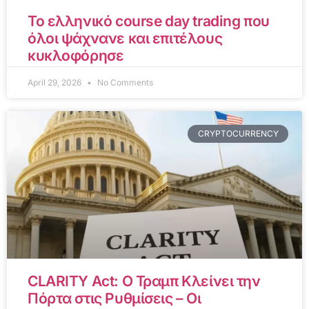
Το ελληνικό course day trading που
όλοι ψάχνανε και επιτέλους
κυκλοφόρησε
April 29, 2026
No Comments
CRYPTOCURRENCY
CLARITY Act: Ο Τραμπ Κλείνει την
Πόρτα στις Ρυθμίσεις – Οι