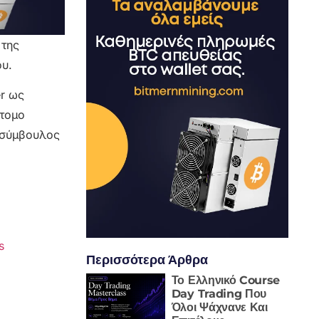
 της
ου.
er ως
ντομο
ν σύμβουλος
s
Περισσότερα Άρθρα
Το Ελληνικό Course
Day Trading Που
Όλοι Ψάχνανε Και