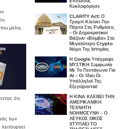
Επιτέλους
Κυκλοφόρησε
ου
CLARITY Act: Ο
ου
Τραμπ Κλείνει Την
Πόρτα Στις Ρυθμίσεις
του μόλις
– Οι Δημοκρατικοί
Βάζουν «Βόμβα» Στο
Μεγαλύτερο Crypto
Νόμο Της Ιστορίας
Η Google Υπέγραψε
ΜΥΣΤΙΚΗ Συμφωνία
Με Το Πεντάγωνο Για
AI – Οι Ίδιοι Οι
Υπάλληλοί Της
Εξεγείρονται!
Η ΚΙΝΑ ΚΛΕΒΕΙ ΤΗΝ
οντας ότι
ΑΜΕΡΙΚΑΝΙΚΗ
ΤΕΧΝΗΤΗ
ΝΟΗΜΟΣΥΝΗ – Ο
ράς των
ΛΕΥΚΟΣ ΟΙΚΟΣ
ΧΤΥΠΑΕΙ ΤΟ
 λειτουργεί