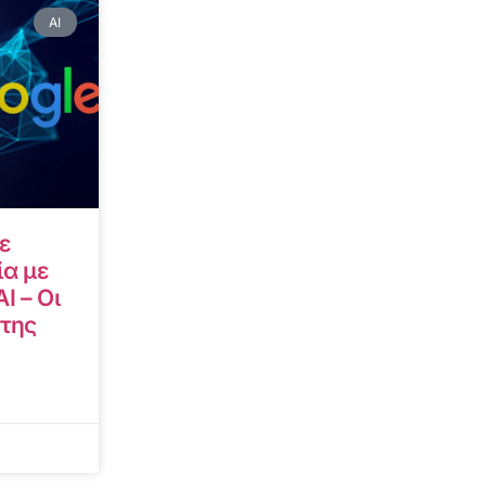
AI
ε
α με
I – Οι
 της