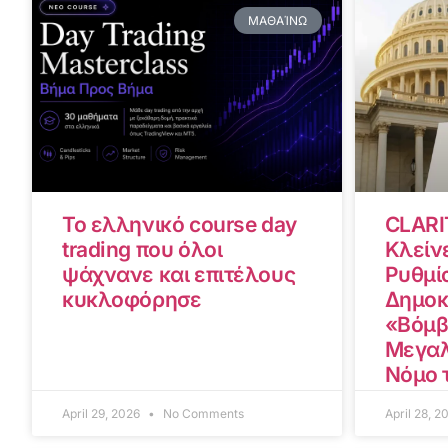
ΜΑΘΑΊΝΩ
Το ελληνικό course day
CLARI
trading που όλοι
Κλείνε
ψάχνανε και επιτέλους
Ρυθμίσ
κυκλοφόρησε
Δημοκ
«Βόμβ
Μεγαλ
Νόμο 
April 29, 2026
No Comments
April 28, 