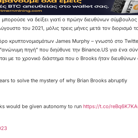
α μπορούσε να δείξει γιατί ο πρώην διευθύνων σύμβουλος
ύγουστο του 2021, μόλις τρεις μήνες μετά τον διορισμό τ
γόρο κρυπτονομισμάτων James Murphy – γνωστό στο Twitt
 “ανώνυμη πηγή” που διηύθυνε την Binance.US για ένα σύ
νται με το χρονικό διάστημα που ο Brooks ήταν διευθύνω
ars to solve the mystery of why Brian Brooks abruptly
oks would be given autonomy to run
https://t.co/reBq6K7KA
023