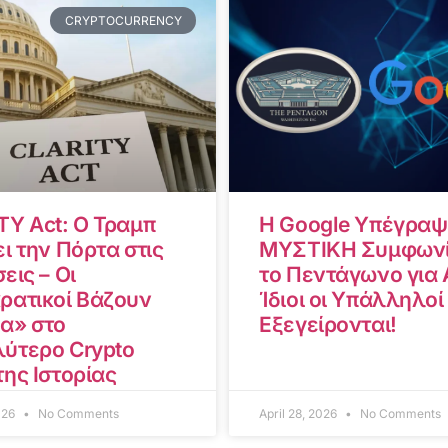
CRYPTOCURRENCY
TY Act: Ο Τραμπ
Η Google Υπέγραψ
ι την Πόρτα στις
ΜΥΣΤΙΚΗ Συμφωνί
εις – Οι
το Πεντάγωνο για A
ρατικοί Βάζουν
Ίδιοι οι Υπάλληλοί
α» στο
Εξεγείρονται!
ύτερο Crypto
της Ιστορίας
2026
No Comments
April 28, 2026
No Comments