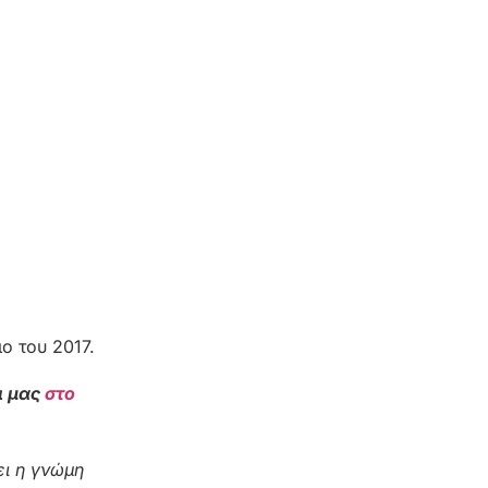
ο του 2017.
ι μας
στο
ι η γνώμη