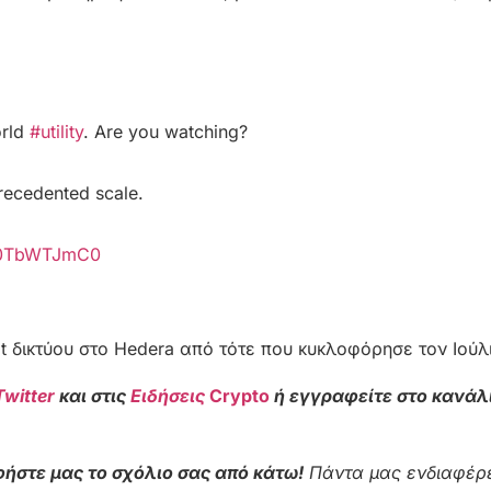
orld
#utility
. Are you watching?
recedented scale.
/n0TbWTJmC0
t δικτύου στο Hedera από τότε που κυκλοφόρησε τον Ιούλι
Twitter
και στις
Ειδήσεις
Crypto
ή εγγραφείτε στο κανάλ
ήστε μας το σχόλιο σας από κάτω!
Πάντα μας ενδιαφέρε