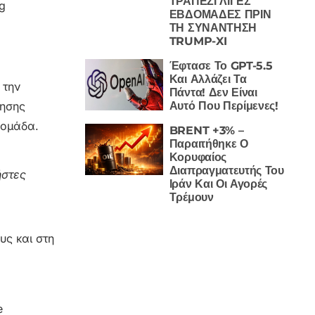
ΤΡΑΠΕΖΙ ΛΙΓΕΣ
ng
ΕΒΔΟΜΑΔΕΣ ΠΡΙΝ
ΤΗ ΣΥΝΑΝΤΗΣΗ
TRUMP-XI
Έφτασε Το GPT-5.5
Και Αλλάζει Τα
 την
Πάντα! Δεν Είναι
Αυτό Που Περίμενες!
βησης
 ομάδα.
BRENT +3% –
Παραιτήθηκε Ο
Κορυφαίος
Διαπραγματευτής Του
ήστες
Ιράν Και Οι Αγορές
Τρέμουν
υς και στη
e