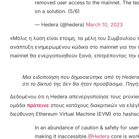
removed user access to the mainnet. The tea
on a solution. (5/6)
— Hedera (@hedera)
March 10, 2023
«Μόλις η λύση είναι έτοιμη, τα μέλη του Συμβουλίο
ανάπτυξη ενημερωμένου κώδικα στο mainnet για την 
mainnet θα ενεργοποιηθούν ξανά, επιτρέποντας την
Μια ειδοποίηση που δημοσιεύτηκε από τη Heder
ότι το δίκτυό της δεν θα ήταν προσβάσιμο. Πηγή
Δεδομένου ότι η Hedera απενεργοποίησε τους proxies
ομάδα
πρότεινε
στους κατόχους διακριτικών να ελέγ
διεύθυνση Ethereum Virtual Machine (EVM) στο hashsca
In an abundance of caution & safety for use
making it inaccessible.
@Hedera
core is work