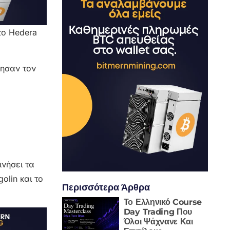
το Hedera
λησαν τον
νήσει τα
olin και το
Περισσότερα Άρθρα
Το Ελληνικό Course
Day Trading Που
Όλοι Ψάχνανε Και