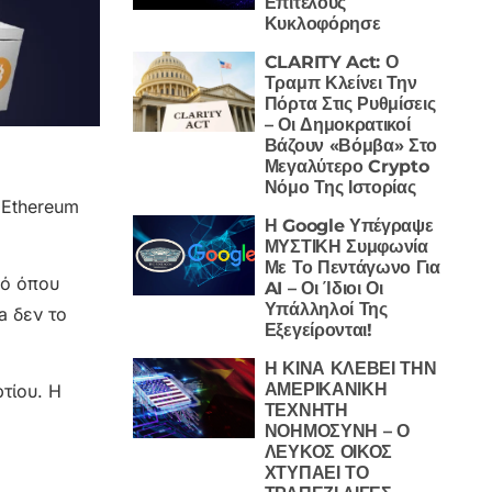
Επιτέλους
Κυκλοφόρησε
CLARITY Act: Ο
Τραμπ Κλείνει Την
Πόρτα Στις Ρυθμίσεις
– Οι Δημοκρατικοί
Βάζουν «Βόμβα» Στο
Μεγαλύτερο Crypto
Νόμο Της Ιστορίας
 Ethereum
Η Google Υπέγραψε
ΜΥΣΤΙΚΗ Συμφωνία
Με Το Πεντάγωνο Για
πό όπου
AI – Οι Ίδιοι Οι
Υπάλληλοί Της
a δεν το
Εξεγείρονται!
Η ΚΙΝΑ ΚΛΕΒΕΙ ΤΗΝ
ΑΜΕΡΙΚΑΝΙΚΗ
τίου. Η
ΤΕΧΝΗΤΗ
ΝΟΗΜΟΣΥΝΗ – Ο
ΛΕΥΚΟΣ ΟΙΚΟΣ
ΧΤΥΠΑΕΙ ΤΟ