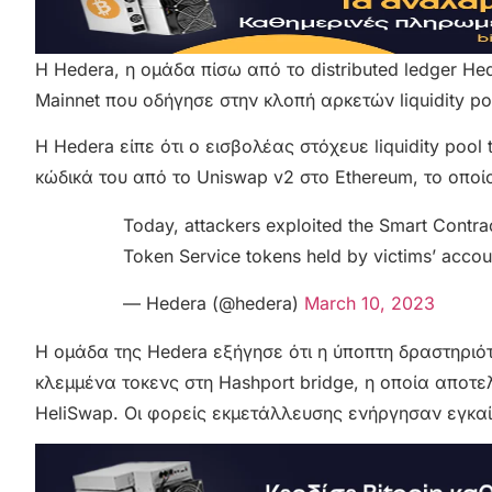
Η Hedera, η ομάδα πίσω από το distributed ledger He
Mainnet που οδήγησε στην κλοπή αρκετών liquidity po
Η Hedera είπε ότι ο εισβολέας στόχευε liquidity po
κώδικά του από το Uniswap v2 στο Ethereum, το οπο
Today, attackers exploited the Smart Contra
Token Service tokens held by victims’ accoun
— Hedera (@hedera)
March 10, 2023
Η ομάδα της Hedera εξήγησε ότι η ύποπτη δραστηριό
κλεμμένα τοκενς στη Hashport bridge, η οποία αποτελ
HeliSwap. Οι φορείς εκμετάλλευσης ενήργησαν εγκα