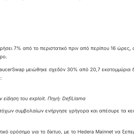
ρήσει 7% από το περιστατικό πριν από περίπου 16 ώρες,
ρο.
 SaucerSwap μειώθηκε σχεδόν 30% από 20,7 εκατομμύρια 
:
ίδηση ​​του exploit. Πηγή:
DefiLlama
κατόχων συμβολαίων ενήργησε γρήγορα και απέσυρε τα κ
ικό ορόσημο για το δίκτυο, με το Hedera Mainnet να ξεπε