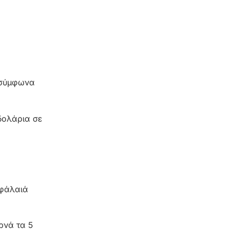
 σύμφωνα
δολάρια σε
εφάλαιά
ρνά τα 5