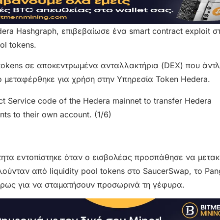
dera Hashgraph, επιβεβαίωσε ένα smart contract exploit σ
ol tokens.
ol tokens σε αποκεντρωμένα ανταλλακτήρια (DEX) που άντ
ίο μεταφέρθηκε για χρήση στην Υπηρεσία Token Hedera.
ct Service code of the Hedera mainnet to transfer Hedera
ts to their own account. (1/6)
τητα εντοπίστηκε όταν ο εισβολέας προσπάθησε να μετακι
ούνταν από liquidity pool tokens στο SaucerSwap, το Pang
ίρως για να σταματήσουν προσωρινά τη γέφυρα.