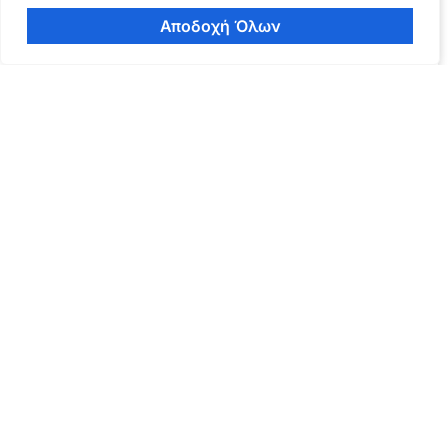
Αποδοχή Όλων
Οι παραπλανητικές τακτικές που
χρησιμοποίησε ο χάκερ του Ledger
Connect για να χειραγωγήσει τους
χρήστες ώστε να εγκρίνουν
κακόβουλες συναλλαγές
December 15, 2023
HACK