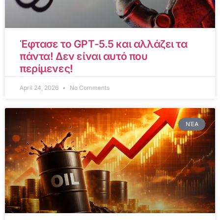
Έφτασε το GPT-5.5 και αλλάζει τα
πάντα! Δεν είναι αυτό που
περίμενες!
April 24, 2026
No Comments
ΝΈΑ