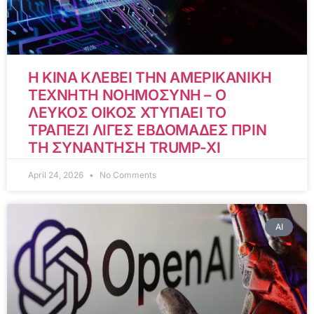
Η ΚΙΝΑ ΚΛΕΒΕΙ ΤΗΝ ΑΜΕΡΙΚΑΝΙΚΗ
ΤΕΧΝΗΤΗ ΝΟΗΜΟΣΥΝΗ – Ο
ΛΕΥΚΟΣ ΟΙΚΟΣ ΧΤΥΠΑΕΙ ΤΟ
ΤΡΑΠΕΖΙ ΛΙΓΕΣ ΕΒΔΟΜΑΔΕΣ ΠΡΙΝ
ΤΗ ΣΥΝΑΝΤΗΣΗ TRUMP-XI
April 24, 2026
No Comments
AI