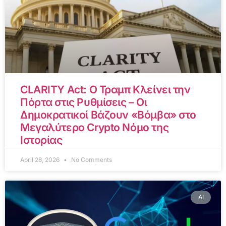
CLARITY Act: Ο Τραμπ Κλείνει την
Πόρτα στις Ρυθμίσεις – Οι
Δημοκρατικοί Βάζουν «Βόμβα» στο
Μεγαλύτερο Crypto Νόμο της
Ιστορίας
April 28, 2026
No Comments
AI