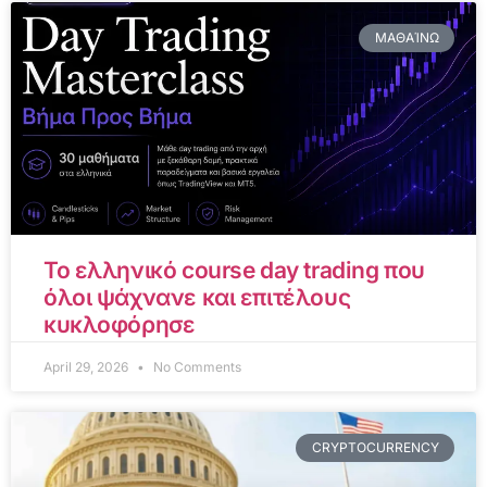
ΜΑΘΑΊΝΩ
Το ελληνικό course day trading που
όλοι ψάχνανε και επιτέλους
κυκλοφόρησε
April 29, 2026
No Comments
CRYPTOCURRENCY