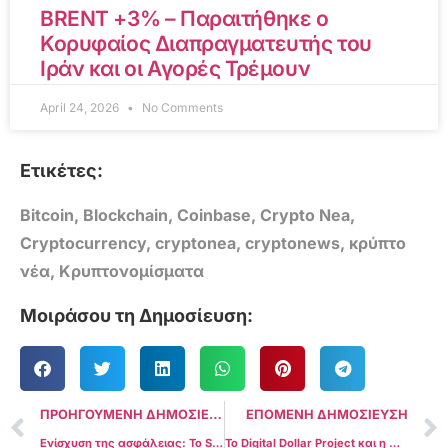
BRENT +3% – Παραιτήθηκε ο
Κορυφαίος Διαπραγματευτής του
Ιράν και οι Αγορές Τρέμουν
April 24, 2026
No Comments
Ετικέτες:
Bitcoin
,
Blockchain
,
Coinbase
,
Crypto Nea
,
Cryptocurrency
,
cryptonea
,
cryptonews
,
κρύπτο
νέα
,
Κρυπτονομίσματα
Μοιράσου τη Δημοσίευση:
ΠΡΟΗΓΟΥΜΕΝΗ ΔΗΜΟΣΙΕΥΣΗ
ΕΠΟΜΕΝΗ ΔΗΜΟΣΙΕΥΣΗ
Ενίσχυση της ασφάλειας: Το Sandbox υιοθετεί απαιτήσεις KYC για το πρωτόκολλο Staking
Το Digital Dollar Project και η Western Union ολοκληρώνουν με επιτυχία το πιλοτικό πρόγραμμα CBDC για τα εμβάσματα λιανικής πώλησης