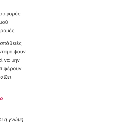
προσφορές
σμού
δρομές.
οσπάθειές
ανταμείψουν
ί να μην
επιφέρουν
αίζει
το
ι η γνώμη