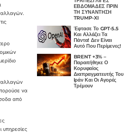
ΤΡΑΠΕΖΙ ΛΙΓΕΣ
ι
ΕΒΔΟΜΑΔΕΣ ΠΡΙΝ
ΤΗ ΣΥΝΑΝΤΗΣΗ
υναλλαγών.
TRUMP-XI
τις
Έφτασε Το GPT-5.5
Και Αλλάζει Τα
Πάντα! Δεν Είναι
τερο
Αυτό Που Περίμενες!
νομικών
BRENT +3% –
μερίδιο
Παραιτήθηκε Ο
Κορυφαίος
Διαπραγματευτής Του
Ιράν Και Οι Αγορές
νταλλαγών
Τρέμουν
μπορούσε να
έσοδα από
ες
ι υπηρεσίες