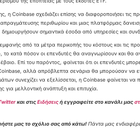
ρισμού της εποπτείας με τους εκδότες ETF.
ς, η Coinbase σχεδιάζει επίσης να διαφοροποιήσει τις 
ιαπραγμάτευσης περιθωρίου και μιας πλατφόρμας δανει
α δημιουργήσουν σημαντικά έσοδα από υπηρεσίες και συν
 εμφανής από τα μέτρα περικοπής του κόστους και τις πρ
ο, το κατά πόσον οι επενδυτές θα αναγνωρίσουν και θα 
βαιο. Επί του παρόντος, φαίνεται ότι οι επενδυτές μπορε
Coinbase, αλλά απρόβλεπτα σενάρια θα μπορούσαν να 
άτων συνεχίζει να εξελίσσεται, η Coinbase φαίνεται να π
ς για μελλοντική ανάπτυξη και επιτυχία.
Twitter
και στις
Ειδήσεις
ή εγγραφείτε στο κανάλι μας
σ
ήστε μας το σχόλιο σας από κάτω!
Πάντα μας ενδιαφέρε