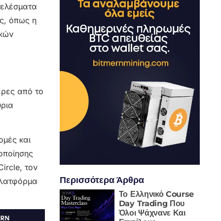
τελέσματα
ες, όπως η
ακών
ερες από το
ύρια
ομές και
ιοποίησης
ircle, τον
Περισσότερα Άρθρα
πλατφόρμα
Το Ελληνικό Course
Day Trading Που
Όλοι Ψάχνανε Και