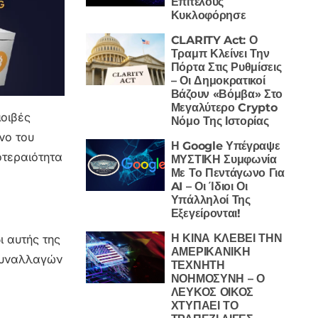
Επιτέλους
Κυκλοφόρησε
CLARITY Act: Ο
Τραμπ Κλείνει Την
Πόρτα Στις Ρυθμίσεις
– Οι Δημοκρατικοί
Βάζουν «Βόμβα» Στο
Μεγαλύτερο Crypto
μοιβές
Νόμο Της Ιστορίας
νο του
Η Google Υπέγραψε
οτεραιότητα
ΜΥΣΤΙΚΗ Συμφωνία
Με Το Πεντάγωνο Για
AI – Οι Ίδιοι Οι
Υπάλληλοί Της
Εξεγείρονται!
Η ΚΙΝΑ ΚΛΕΒΕΙ ΤΗΝ
ι αυτής της
ΑΜΕΡΙΚΑΝΙΚΗ
 συναλλαγών
ΤΕΧΝΗΤΗ
ΝΟΗΜΟΣΥΝΗ – Ο
ΛΕΥΚΟΣ ΟΙΚΟΣ
ΧΤΥΠΑΕΙ ΤΟ