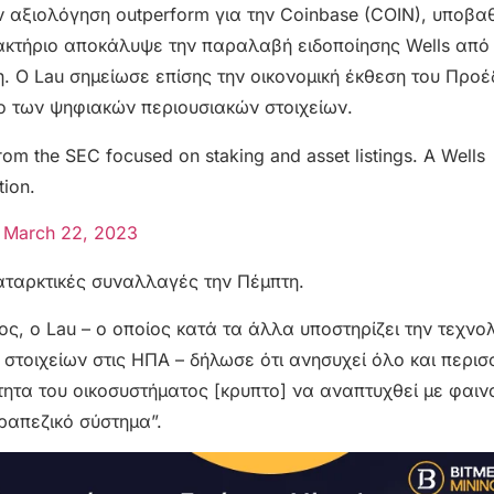
 αξιολόγηση outperform για την Coinbase (COIN), υποβα
λακτήριο αποκάλυψε την παραλαβή ειδοποίησης Wells από
 Ο Lau σημείωσε επίσης την οικονομική έκθεση του Προέ
λάδο των ψηφιακών περιουσιακών στοιχείων.
rom the SEC focused on staking and asset listings. A Wells
tion.
)
March 22, 2023
αταρκτικές συναλλαγές την Πέμπτη.
ς, ο Lau – ο οποίος κατά τα άλλα υποστηρίζει την τεχνο
στοιχείων στις ΗΠΑ – δήλωσε ότι ανησυχεί όλο και περισ
ότητα του οικοσυστήματος [κρυπτο] να αναπτυχθεί με φαιν
ραπεζικό σύστημα”.