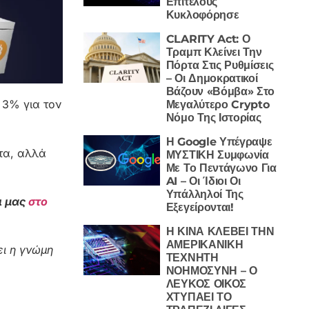
Επιτέλους
Κυκλοφόρησε
CLARITY Act: Ο
Τραμπ Κλείνει Την
Πόρτα Στις Ρυθμίσεις
– Οι Δημοκρατικοί
Βάζουν «Βόμβα» Στο
 3% για τον
Μεγαλύτερο Crypto
Νόμο Της Ιστορίας
Η Google Υπέγραψε
ατα, αλλά
ΜΥΣΤΙΚΗ Συμφωνία
Με Το Πεντάγωνο Για
AI – Οι Ίδιοι Οι
Υπάλληλοί Της
ι μας
στο
Εξεγείρονται!
Η ΚΙΝΑ ΚΛΕΒΕΙ ΤΗΝ
ΑΜΕΡΙΚΑΝΙΚΗ
ι η γνώμη
ΤΕΧΝΗΤΗ
ΝΟΗΜΟΣΥΝΗ – Ο
ΛΕΥΚΟΣ ΟΙΚΟΣ
ΧΤΥΠΑΕΙ ΤΟ