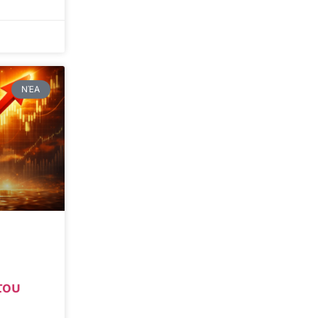
ΝΈΑ
του