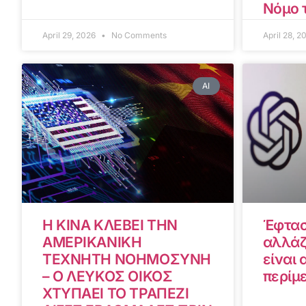
Νόμο 
April 29, 2026
No Comments
April 28, 
AI
Η ΚΙΝΑ ΚΛΕΒΕΙ ΤΗΝ
Έφτασ
ΑΜΕΡΙΚΑΝΙΚΗ
αλλάζ
ΤΕΧΝΗΤΗ ΝΟΗΜΟΣΥΝΗ
είναι 
– Ο ΛΕΥΚΟΣ ΟΙΚΟΣ
περίμ
ΧΤΥΠΑΕΙ ΤΟ ΤΡΑΠΕΖΙ