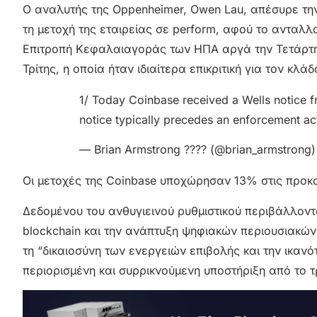
Ο αναλυτής της Oppenheimer, Owen Lau, απέσυρε την
τη μετοχή της εταιρείας σε perform, αφού το ανταλ
Επιτροπή Κεφαλαιαγοράς των ΗΠΑ αργά την Τετάρτη.
Τρίτης, η οποία ήταν ιδιαίτερα επικριτική για τον κ
1/ Today Coinbase received a Wells notice f
notice typically precedes an enforcement ac
— Brian Armstrong ????️ (@brian_armstrong
Οι μετοχές της Coinbase υποχώρησαν 13% στις προκ
Δεδομένου του ανθυγιεινού ρυθμιστικού περιβάλλοντο
blockchain και την ανάπτυξη ψηφιακών περιουσιακών 
τη “δικαιοσύνη των ενεργειών επιβολής και την ικαν
περιορισμένη και συρρικνούμενη υποστήριξη από το τ