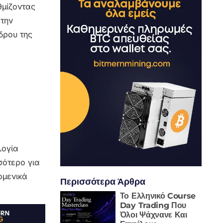
θμίζοντας
 την
δρου της
λογία
σότερο για
ομενικά
Περισσότερα Άρθρα
Το Ελληνικό Course
Day Trading Που
Όλοι Ψάχνανε Και