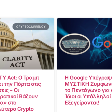
CRYPTOCURRENCY
TY Act: Ο Τραμπ
Η Google Υπέγραψ
ι την Πόρτα στις
ΜΥΣΤΙΚΗ Συμφωνί
εις – Οι
το Πεντάγωνο για A
ρατικοί Βάζουν
Ίδιοι οι Υπάλληλοί
α» στο
Εξεγείρονται!
ύτερο Crypto