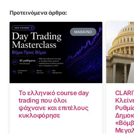
Προτεινόμενα άρθρα:
ΜΑΘΑΊΝΩ
Το ελληνικό course day
CLARI
trading που όλοι
Κλείνε
ψάχνανε και επιτέλους
Ρυθμίσ
κυκλοφόρησε
Δημοκ
«Βόμβ
Μεγαλ