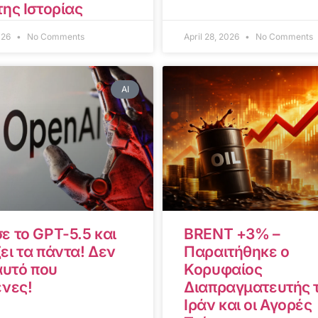
της Ιστορίας
2026
No Comments
April 28, 2026
No Comments
AI
ε το GPT-5.5 και
BRENT +3% –
ει τα πάντα! Δεν
Παραιτήθηκε ο
αυτό που
Κορυφαίος
ενες!
Διαπραγματευτής 
Ιράν και οι Αγορές