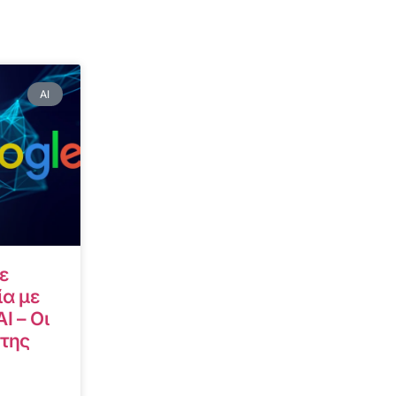
AI
ε
α με
I – Οι
 της