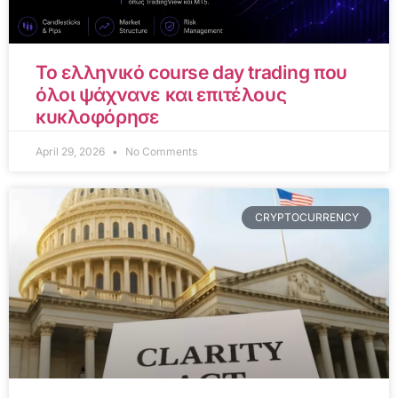
Το ελληνικό course day trading που
όλοι ψάχνανε και επιτέλους
κυκλοφόρησε
April 29, 2026
No Comments
CRYPTOCURRENCY