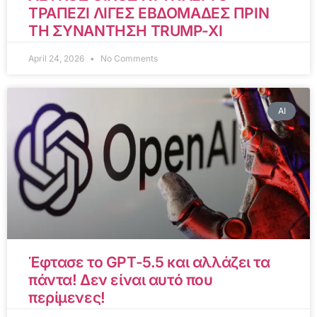
ΤΡΑΠΕΖΙ ΛΙΓΕΣ ΕΒΔΟΜΑΔΕΣ ΠΡΙΝ
ΤΗ ΣΥΝΑΝΤΗΣΗ TRUMP-XI
April 24, 2026
No Comments
AI
Έφτασε το GPT-5.5 και αλλάζει τα
πάντα! Δεν είναι αυτό που
περίμενες!