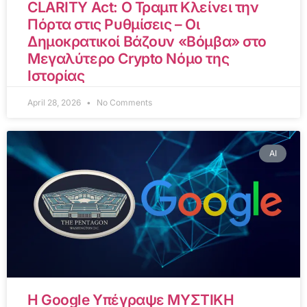
CLARITY Act: Ο Τραμπ Κλείνει την
Πόρτα στις Ρυθμίσεις – Οι
Δημοκρατικοί Βάζουν «Βόμβα» στο
Μεγαλύτερο Crypto Νόμο της
Ιστορίας
April 28, 2026
No Comments
AI
Η Google Υπέγραψε ΜΥΣΤΙΚΗ