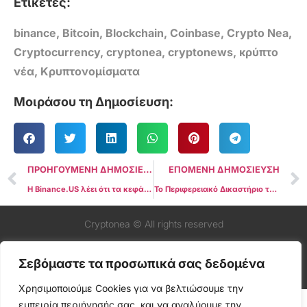
Ετικέτες:
binance
,
Bitcoin
,
Blockchain
,
Coinbase
,
Crypto Nea
,
Cryptocurrency
,
cryptonea
,
cryptonews
,
κρύπτο
νέα
,
Κρυπτονομίσματα
Μοιράσου τη Δημοσίευση:
ΠΡΟΗΓΟΥΜΕΝΗ ΔΗΜΟΣΙΕΥΣΗ
ΕΠΟΜΕΝΗ ΔΗΜΟΣΙΕΥΣΗ
H Binance.US λέει ότι τα κεφάλαια των χρηστών “παραμένουν ασφαλή” εν μέσω της προσπάθειας της SEC να παγώσει περιουσιακά στοιχεία
Το Περιφερειακό Δικαστήριο των ΗΠΑ εκδίδει κλήτευση για τον CEO της Binance Changpeng Zhao για τη δράση της SEC
Cryptonea © All rights reserved
Σεβόμαστε τα προσωπικά σας δεδομένα
Χρησιμοποιούμε Cookies για να βελτιώσουμε την
εμπειρία περιήγησής σας, και να αναλύουμε την