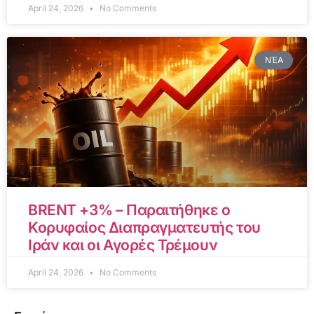
April 24, 2026
No Comments
ΝΈΑ
BRENT +3% – Παραιτήθηκε ο
Κορυφαίος Διαπραγματευτής του
Ιράν και οι Αγορές Τρέμουν
April 24, 2026
No Comments