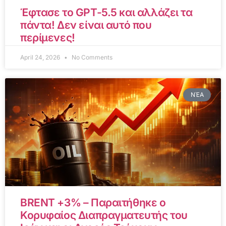
Έφτασε το GPT-5.5 και αλλάζει τα
πάντα! Δεν είναι αυτό που
περίμενες!
April 24, 2026
No Comments
ΝΈΑ
BRENT +3% – Παραιτήθηκε ο
Κορυφαίος Διαπραγματευτής του