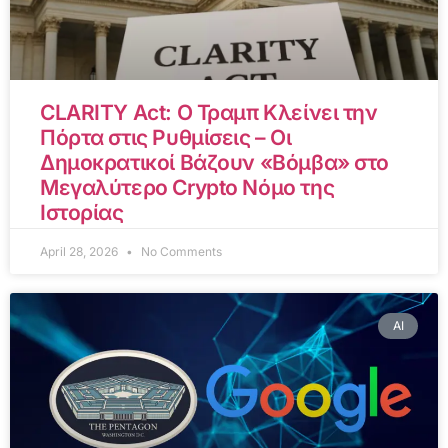
CLARITY Act: Ο Τραμπ Κλείνει την
Πόρτα στις Ρυθμίσεις – Οι
Δημοκρατικοί Βάζουν «Βόμβα» στο
Μεγαλύτερο Crypto Νόμο της
Ιστορίας
April 28, 2026
No Comments
AI