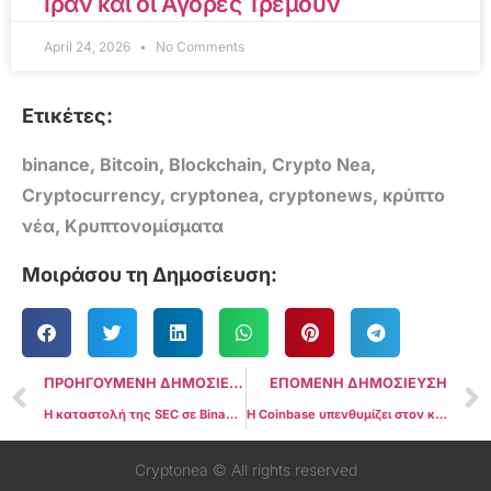
Ιράν και οι Αγορές Τρέμουν
April 24, 2026
No Comments
Ετικέτες:
binance
,
Bitcoin
,
Blockchain
,
Crypto Nea
,
Cryptocurrency
,
cryptonea
,
cryptonews
,
κρύπτο
νέα
,
Κρυπτονομίσματα
Μοιράσου τη Δημοσίευση:
ΠΡΟΗΓΟΥΜΕΝΗ ΔΗΜΟΣΙΕΥΣΗ
ΕΠΟΜΕΝΗ ΔΗΜΟΣΙΕΥΣΗ
Η καταστολή της SEC σε Binance και Coinbase αυξάνει τον όγκο συναλλαγών DeFi κατά 444%
Η Coinbase υπενθυμίζει στον κόσμο ότι προσπάθησε να “αγκαλιάσει τη ρύθμιση” καθώς η SEC μηνύει για παραβιάσεις
Cryptonea © All rights reserved