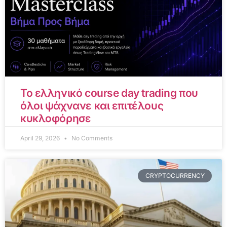
Το ελληνικό course day trading που
όλοι ψάχνανε και επιτέλους
κυκλοφόρησε
April 29, 2026
No Comments
CRYPTOCURRENCY