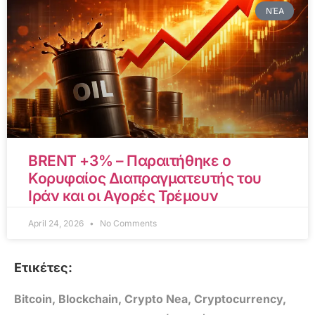
ΝΈΑ
BRENT +3% – Παραιτήθηκε ο
Κορυφαίος Διαπραγματευτής του
Ιράν και οι Αγορές Τρέμουν
April 24, 2026
No Comments
Ετικέτες:
Bitcoin
,
Blockchain
,
Crypto Nea
,
Cryptocurrency
,