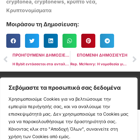
cryptonea
,
cryptonews
,
κρύπτο νέα
,
Κρυπτονομίσματα
Μοιράσου τη Δημοσίευση:
ΠΡΟΗΓΟΥΜΕΝΗ ΔΗΜΟΣΙΕΥΣΗ
ΕΠΟΜΕΝΗ ΔΗΜΟΣΙΕΥΣΗ
Η Bybit εντάσσεται στα ανταλλακτήρια κρύπτο που προσφέρουν υπηρεσίες δανεισμού κρύπτο
Rep. McHenry: Η νομοθεσία για τα κρυπτονομίσματα θα υποβληθεί στη Βουλή των ΗΠΑ εντός 2 μηνών
Cryptonea © All rights reserved
Σεβόμαστε τα προσωπικά σας δεδομένα
Χρησιμοποιούμε Cookies για να βελτιώσουμε την
εμπειρία περιήγησής σας, και να αναλύουμε την
επισκεψιμότητά μας. Δεν χρησιμοποιούμε τα Cookies μας
για να παρακολουθήσουμε την δραστηριότητά σας.
Κάνοντας κλικ στο "Αποδοχή Όλων", συναινείτε στη
χρήση των Cookies από εμάς.