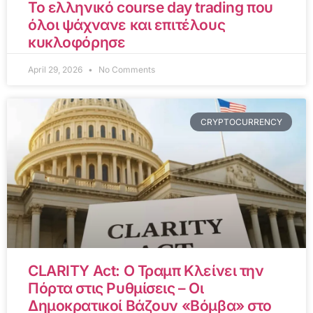
Το ελληνικό course day trading που
όλοι ψάχνανε και επιτέλους
κυκλοφόρησε
April 29, 2026
No Comments
CRYPTOCURRENCY
CLARITY Act: Ο Τραμπ Κλείνει την
Πόρτα στις Ρυθμίσεις – Οι
Δημοκρατικοί Βάζουν «Βόμβα» στο