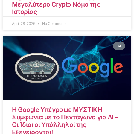
Μεγαλύτερο Crypto Νόμο της
Ιστορίας
April 28, 2026
No Comments
AI
Η Google Υπέγραψε ΜΥΣΤΙΚΗ
Συμφωνία με το Πεντάγωνο για AI –
Οι Ίδιοι οι Υπάλληλοί της
Εξεγείρονται!