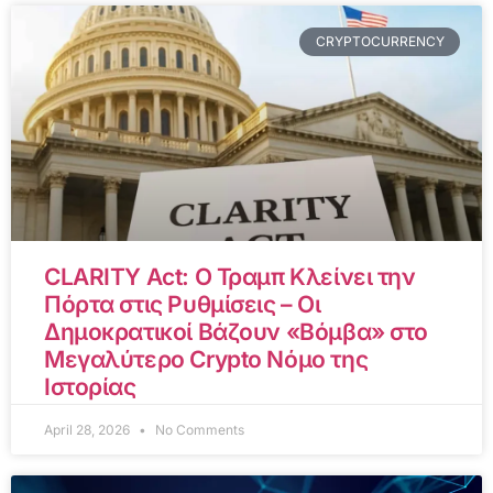
CRYPTOCURRENCY
CLARITY Act: Ο Τραμπ Κλείνει την
Πόρτα στις Ρυθμίσεις – Οι
Δημοκρατικοί Βάζουν «Βόμβα» στο
Μεγαλύτερο Crypto Νόμο της
Ιστορίας
April 28, 2026
No Comments