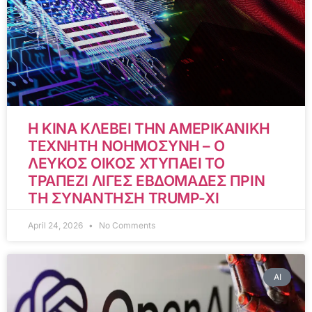
Η ΚΙΝΑ ΚΛΕΒΕΙ ΤΗΝ ΑΜΕΡΙΚΑΝΙΚΗ
ΤΕΧΝΗΤΗ ΝΟΗΜΟΣΥΝΗ – Ο
ΛΕΥΚΟΣ ΟΙΚΟΣ ΧΤΥΠΑΕΙ ΤΟ
ΤΡΑΠΕΖΙ ΛΙΓΕΣ ΕΒΔΟΜΑΔΕΣ ΠΡΙΝ
ΤΗ ΣΥΝΑΝΤΗΣΗ TRUMP-XI
April 24, 2026
No Comments
AI