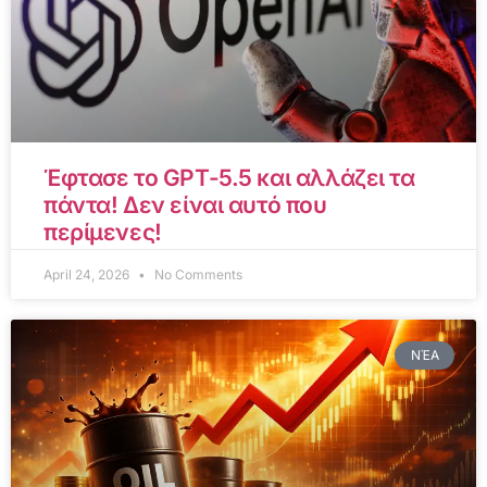
Έφτασε το GPT-5.5 και αλλάζει τα
πάντα! Δεν είναι αυτό που
περίμενες!
April 24, 2026
No Comments
ΝΈΑ