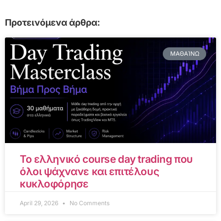
Προτεινόμενα άρθρα:
ΜΑΘΑΊΝΩ
Το ελληνικό course day trading που
όλοι ψάχνανε και επιτέλους
κυκλοφόρησε
April 29, 2026
No Comments