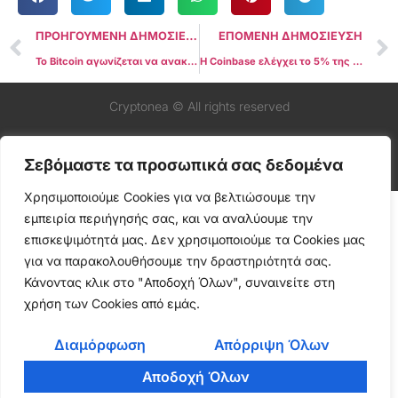
ΠΡΟΗΓΟΥΜΕΝΗ ΔΗΜΟΣΙΕΥΣΗ
ΕΠΟΜΕΝΗ ΔΗΜΟΣΙΕΥΣΗ
Το Bitcoin αγωνίζεται να ανακάμψει μετά την ανακοίνωση της Fed, 20,000$ η τιμή του BTC ξανά στο επίκεντρο του ενδιαφέροντος
Η Coinbase ελέγχει το 5% της συνολικής προσφοράς Bitcoin: Δεδομένα
Cryptonea © All rights reserved
Σεβόμαστε τα προσωπικά σας δεδομένα
Χρησιμοποιούμε Cookies για να βελτιώσουμε την
εμπειρία περιήγησής σας, και να αναλύουμε την
επισκεψιμότητά μας. Δεν χρησιμοποιούμε τα Cookies μας
για να παρακολουθήσουμε την δραστηριότητά σας.
Κάνοντας κλικ στο "Αποδοχή Όλων", συναινείτε στη
χρήση των Cookies από εμάς.
Διαμόρφωση
Απόρριψη Όλων
Αποδοχή Όλων