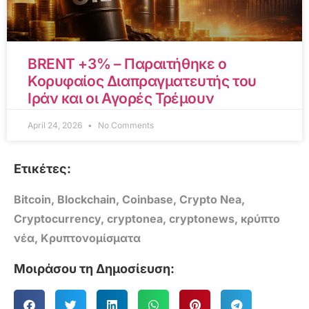
BRENT +3% – Παραιτήθηκε ο
Κορυφαίος Διαπραγματευτής του
Ιράν και οι Αγορές Τρέμουν
April 24, 2026
No Comments
Ετικέτες:
Bitcoin
,
Blockchain
,
Coinbase
,
Crypto Nea
,
Cryptocurrency
,
cryptonea
,
cryptonews
,
κρύπτο
νέα
,
Κρυπτονομίσματα
Μοιράσου τη Δημοσίευση: