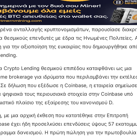
αρένα ανταλλαγής κρυπτονομισμάτων, παρουσίασε διακριτ
θεσμικούς επενδυτές με έδρα τις Ηνωμένες Πολιτείες. 
 για την αξιοποίηση της ευκαιρίας που δημιουργήθηκε από
ending.
α Crypto Lending θεσμικού επιπέδου καταφθάνει ως μια
me brokerage για ιδρύματα που περιλαμβάνει την εκτέλε
Σε δήλωση που εξέδωσε η Coinbase, η εταιρεία σημείωσε 
α ψηφιακά τους περιουσιακά στοιχεία στην Coinbase υπό
στικό πλαίσιο της εξαίρεσης του κανονισμού D.
, με μια αρχική έκθεση που κατατέθηκε στην Επιτροπή
ase έχει ήδη προσελκύσει επενδύσεις ύψους 57 εκατομμ
γραμμα δανεισμού. Η πρώτη πώληση για την πρωτοβουλία