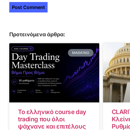
Προτεινόμενα άρθρα:
ΜΑΘΑΊΝΩ
Το ελληνικό course day
CLARI
trading που όλοι
Κλείνε
ψάχνανε και επιτέλους
Ρυθμίσ