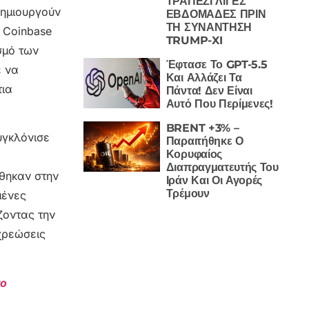
ΤΡΑΠΕΖΙ ΛΙΓΕΣ
δημιουργούν
ΕΒΔΟΜΑΔΕΣ ΠΡΙΝ
ΤΗ ΣΥΝΑΝΤΗΣΗ
 Coinbase
TRUMP-XI
σμό των
Έφτασε Το GPT-5.5
ε να
Και Αλλάζει Τα
τια
Πάντα! Δεν Είναι
Αυτό Που Περίμενες!
BRENT +3% –
υγκλόνισε
Παραιτήθηκε Ο
Κορυφαίος
Διαπραγματευτής Του
όθηκαν στην
Ιράν Και Οι Αγορές
Τρέμουν
μένες
ζοντας την
χρεώσεις
το