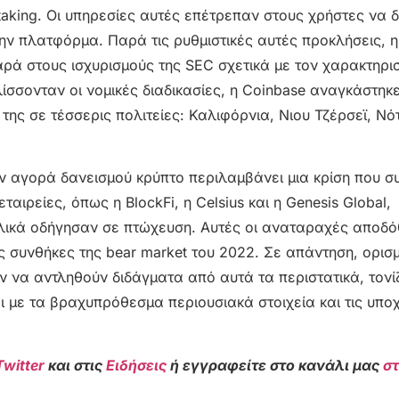
aking. Οι υπηρεσίες αυτές επέτρεπαν στους χρήστες να 
ν πλατφόρμα. Παρά τις ρυθμιστικές αυτές προκλήσεις, η
ρά στους ισχυρισμούς της SEC σχετικά με τον χαρακτηρι
ίσσονταν οι νομικές διαδικασίες, η Coinbase αναγκάστηκ
 της σε τέσσερις πολιτείες: Καλιφόρνια, Νιου Τζέρσεϊ, Νό
ην αγορά δανεισμού κρύπτο περιλαμβάνει μια κρίση που σ
ιρείες, όπως η BlockFi, η Celsius και η Genesis Global,
ελικά οδήγησαν σε πτώχευση. Αυτές οι αναταραχές αποδ
 συνθήκες της bear market του 2022. Σε απάντηση, ορισ
 να αντληθούν διδάγματα από αυτά τα περιστατικά, τονί
ι με τα βραχυπρόθεσμα περιουσιακά στοιχεία και τις υπο
Twitter
και στις
Ειδήσεις
ή εγγραφείτε στο κανάλι μας
σ