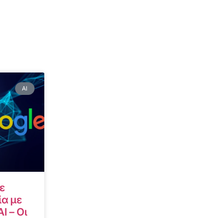
AI
ε
α με
I – Οι