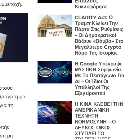
Επιτέλους
υμμετοχή.
Κυκλοφόρησε
CLARITY Act: Ο
Τραμπ Κλείνει Την
Πόρτα Στις Ρυθμίσεις
– Οι Δημοκρατικοί
Βάζουν «Βόμβα» Στο
Μεγαλύτερο Crypto
Νόμο Της Ιστορίας
Η Google Υπέγραψε
ΜΥΣΤΙΚΗ Συμφωνία
Με Το Πεντάγωνο Για
AI – Οι Ίδιοι Οι
Υπάλληλοί Της
στους
Εξεγείρονται!
 πρόγραμμα
Η ΚΙΝΑ ΚΛΕΒΕΙ ΤΗΝ
για τη
ΑΜΕΡΙΚΑΝΙΚΗ
ΤΕΧΝΗΤΗ
ΝΟΗΜΟΣΥΝΗ – Ο
οπής
ΛΕΥΚΟΣ ΟΙΚΟΣ
ΧΤΥΠΑΕΙ ΤΟ
ση μη