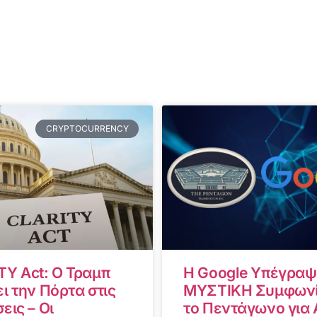
CRYPTOCURRENCY
TY Act: Ο Τραμπ
Η Google Υπέγραψ
ι την Πόρτα στις
ΜΥΣΤΙΚΗ Συμφωνί
εις – Οι
το Πεντάγωνο για A