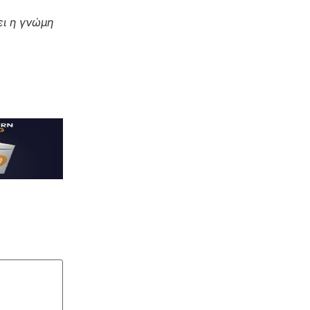
ι η γνώμη