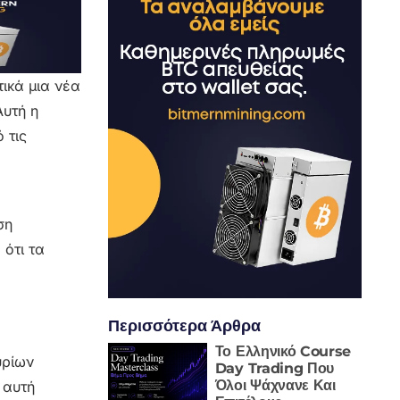
ικά μια νέα
Αυτή η
 τις
ση
ότι τα
Περισσότερα Άρθρα
Το Ελληνικό Course
υρίων
Day Trading Που
Όλοι Ψάχνανε Και
 αυτή