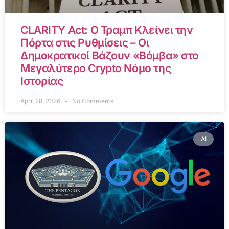
CLARITY Act: Ο Τραμπ Κλείνει την
Πόρτα στις Ρυθμίσεις – Οι
Δημοκρατικοί Βάζουν «Βόμβα» στο
Μεγαλύτερο Crypto Νόμο της
Ιστορίας
April 28, 2026
No Comments
AI