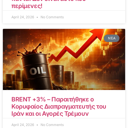
περίμενες!
April 24, 2026
No Comments
ΝΈΑ
BRENT +3% – Παραιτήθηκε ο
Κορυφαίος Διαπραγματευτής του
Ιράν και οι Αγορές Τρέμουν
April 24, 2026
No Comments