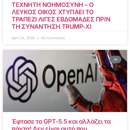
ΤΕΧΝΗΤΗ ΝΟΗΜΟΣΥΝΗ – Ο
ΛΕΥΚΟΣ ΟΙΚΟΣ ΧΤΥΠΑΕΙ ΤΟ
ΤΡΑΠΕΖΙ ΛΙΓΕΣ ΕΒΔΟΜΑΔΕΣ ΠΡΙΝ
ΤΗ ΣΥΝΑΝΤΗΣΗ TRUMP-XI
April 24, 2026
No Comments
AI
Έφτασε το GPT-5.5 και αλλάζει τα
πάντα! Δεν είναι αυτό που