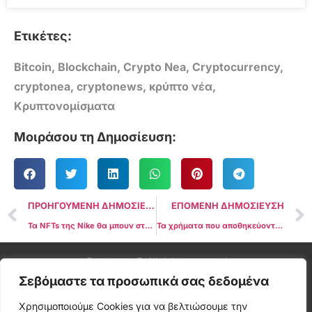
Ετικέτες:
Bitcoin
,
Blockchain
,
Crypto Nea
,
Cryptocurrency
,
cryptonea
,
cryptonews
,
κρύπτο νέα
,
Κρυπτονομίσματα
Μοιράσου τη Δημοσίευση:
ΠΡΟΗΓΟΥΜΕΝΗ ΔΗΜΟΣΙΕΥΣΗ
ΕΠΟΜΕΝΗ ΔΗΜΟΣΙΕΥΣΗ
Τα NFTs της Nike θα μπουν στα παιχνίδια της EA Sports
Τα χρήματα που αποθηκεύονται σε εφαρμογές πληρωμών μέσω κινητών τηλεφώνων ενδέχεται να μην είναι ασφαλισμένα στο FDIC
Cryptonea © All rights reserved
Σεβόμαστε τα προσωπικά σας δεδομένα
Χρησιμοποιούμε Cookies για να βελτιώσουμε την