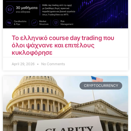
Το ελληνικό course day trading που
όλοι ψάχνανε και επιτέλους
κυκλοφόρησε
April 29, 2026
No Comments
CRYPTOCURRENCY