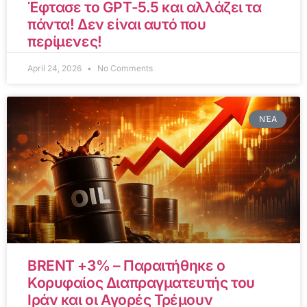
Έφτασε το GPT-5.5 και αλλάζει τα
πάντα! Δεν είναι αυτό που
περίμενες!
April 24, 2026
No Comments
ΝΈΑ
BRENT +3% – Παραιτήθηκε ο
Κορυφαίος Διαπραγματευτής του
Ιράν και οι Αγορές Τρέμουν