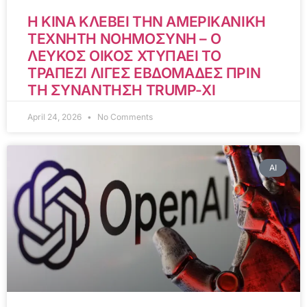
Η ΚΙΝΑ ΚΛΕΒΕΙ ΤΗΝ ΑΜΕΡΙΚΑΝΙΚΗ
ΤΕΧΝΗΤΗ ΝΟΗΜΟΣΥΝΗ – Ο
ΛΕΥΚΟΣ ΟΙΚΟΣ ΧΤΥΠΑΕΙ ΤΟ
ΤΡΑΠΕΖΙ ΛΙΓΕΣ ΕΒΔΟΜΑΔΕΣ ΠΡΙΝ
ΤΗ ΣΥΝΑΝΤΗΣΗ TRUMP-XI
April 24, 2026
No Comments
AI