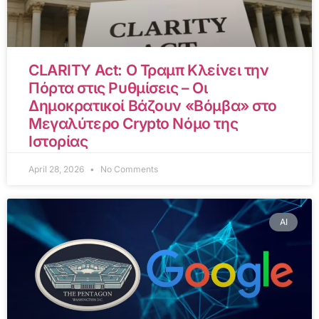
CLARITY Act: Ο Τραμπ Κλείνει την
Πόρτα στις Ρυθμίσεις – Οι
Δημοκρατικοί Βάζουν «Βόμβα» στο
Μεγαλύτερο Crypto Νόμο της
Ιστορίας
April 28, 2026
No Comments
AI