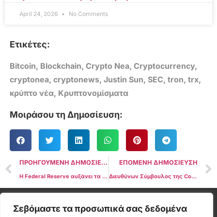
April 24, 2026
No Comments
Ετικέτες:
Bitcoin
,
Blockchain
,
Crypto Nea
,
Cryptocurrency
,
cryptonea
,
cryptonews
,
Justin Sun
,
SEC
,
tron
,
trx
,
κρύπτο νέα
,
Κρυπτονομίσματα
Μοιράσου τη Δημοσίευση:
ΠΡΟΗΓΟΥΜΕΝΗ ΔΗΜΟΣΙΕΥΣΗ
ΕΠΟΜΕΝΗ ΔΗΜΟΣΙΕΥΣΗ
Η Federal Reserve αυξάνει τα επιτόκια κατά 25 μονάδες βάσης
Διευθύνων Σύμβουλος της Coinbase σχετικά με την ειδοποίηση Wells: H SEC είναι σαν διαιτητές ποδοσφαίρου σε ένα παιχνίδι pickleball
Cryptonea © All rights reserved
Σεβόμαστε τα προσωπικά σας δεδομένα