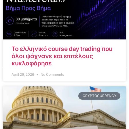
Το ελληνικό course day trading που
όλοι ψάχνανε και επιτέλους
κυκλοφόρησε
April 29, 2026
No Comments
CRYPTOCURRENCY