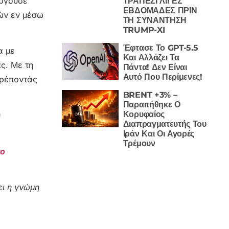
εργούσε
ΤΡΑΠΕΖΙ ΛΙΓΕΣ
ΕΒΔΟΜΑΔΕΣ ΠΡΙΝ
ών εν μέσω
ΤΗ ΣΥΝΑΝΤΗΣΗ
TRUMP-XI
Έφτασε Το GPT-5.5
α με
Και Αλλάζει Τα
ς. Με τη
Πάντα! Δεν Είναι
Αυτό Που Περίμενες!
τρέποντάς
BRENT +3% –
Παραιτήθηκε Ο
Κορυφαίος
υ
Διαπραγματευτής Του
Ιράν Και Οι Αγορές
Τρέμουν
το
ι η γνώμη