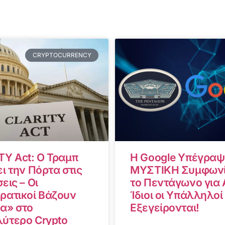
CRYPTOCURRENCY
TY Act: Ο Τραμπ
Η Google Υπέγραψ
ι την Πόρτα στις
ΜΥΣΤΙΚΗ Συμφωνί
εις – Οι
το Πεντάγωνο για A
ρατικοί Βάζουν
Ίδιοι οι Υπάλληλοί
α» στο
Εξεγείρονται!
ύτερο Crypto