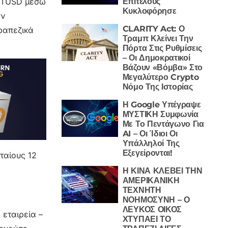
Επιτέλους
υ TUSD μέσω
Κυκλοφόρησε
ών
CLARITY Act: Ο
ραπεζικά
Τραμπ Κλείνει Την
Πόρτα Στις Ρυθμίσεις
– Οι Δημοκρατικοί
Βάζουν «Βόμβα» Στο
Μεγαλύτερο Crypto
Νόμο Της Ιστορίας
Η Google Υπέγραψε
ΜΥΣΤΙΚΗ Συμφωνία
Με Το Πεντάγωνο Για
AI – Οι Ίδιοι Οι
Υπάλληλοί Της
Εξεγείρονται!
ταίους 12
Η ΚΙΝΑ ΚΛΕΒΕΙ ΤΗΝ
ΑΜΕΡΙΚΑΝΙΚΗ
ΤΕΧΝΗΤΗ
ΝΟΗΜΟΣΥΝΗ – Ο
ΛΕΥΚΟΣ ΟΙΚΟΣ
 εταιρεία –
ΧΤΥΠΑΕΙ ΤΟ