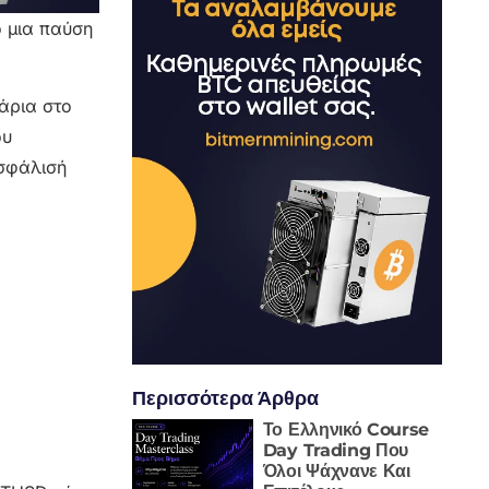
ό μια παύση
άρια στο
ου
ασφάλισή
Περισσότερα Άρθρα
Το Ελληνικό Course
Day Trading Που
Όλοι Ψάχνανε Και