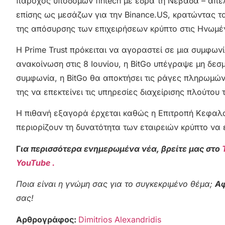
πάροχος υποδομών fintech με έδρα τη Νεβάδα – απέλ
επίσης ως μεσάζων για την Binance.US, κρατώντας 
της απόσυρσης των επιχειρήσεων κρύπτο στις Ηνωμέν
Η Prime Trust πρόκειται να αγοραστεί σε μια συμφ
ανακοίνωση στις 8 Ιουνίου, η BitGo υπέγραψε μη δεσ
συμφωνία, η BitGo θα αποκτήσει τις ράγες πληρωμών 
της να επεκτείνει τις υπηρεσίες διαχείρισης πλούτου
Η πιθανή εξαγορά έρχεται καθώς η Επιτροπή Κεφαλ
περιορίζουν τη δυνατότητα των εταιρειών κρύπτο ν
Γ
ια περισσότερα ενημερωμένα νέα, βρείτε μας στο
YouTube .
Ποια είναι η γνώμη σας για το συγκεκριμένο θέμα;
Αφ
σας!
Αρθρογράφος:
Dimitrios Alexandridis