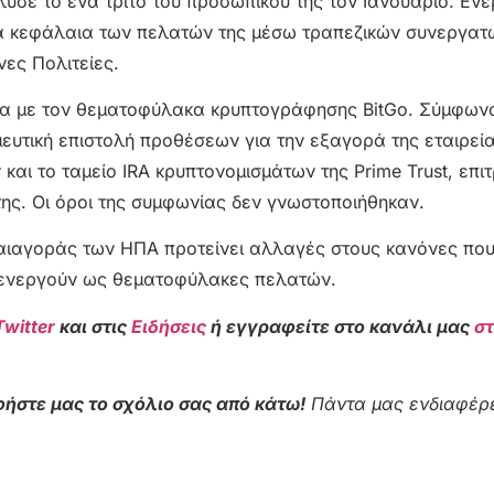
υσε το ένα τρίτο του προσωπικού της τον Ιανουάριο. Εν
τα κεφάλαια των πελατών της μέσω τραπεζικών συνεργατ
ες Πολιτείες.
ωνία με τον θεματοφύλακα κρυπτογράφησης BitGo. Σύμφων
μευτική επιστολή προθέσεων για την εξαγορά της εταιρεία
και το ταμείο IRA κρυπτονομισμάτων της Prime Trust, επι
 της. Οι όροι της συμφωνίας δεν γνωστοποιήθηκαν.
αιαγοράς των ΗΠΑ προτείνει αλλαγές στους κανόνες πο
α ενεργούν ως θεματοφύλακες πελατών.
Twitter
και στις
Ειδήσεις
ή εγγραφείτε στο κανάλι μας
σ
ήστε μας το σχόλιο σας από κάτω!
Πάντα μας ενδιαφέρε