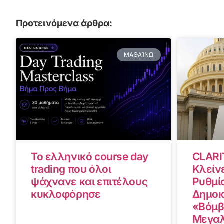
Προτεινόμενα άρθρα:
ΜΑΘΑΊΝΩ
Το ελληνικό course day
CLARI
trading που όλοι
Κλείνε
ψάχνανε και επιτέλους
Ρυθμίσ
κυκλοφόρησε
Δημοκ
«Βόμβ
Μεγαλ