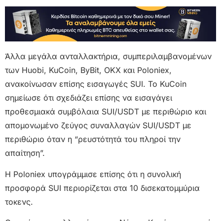
Άλλα μεγάλα ανταλλακτήρια, συμπεριλαμβανομένων
των Huobi, KuCoin, ByBit, OKX και Poloniex,
ανακοίνωσαν επίσης εισαγωγές SUI. Το KuCoin
σημείωσε ότι σχεδιάζει επίσης να εισαγάγει
προθεσμιακά συμβόλαια SUI/USDT με περιθώριο και
απομονωμένο ζεύγος συναλλαγών SUI/USDT με
περιθώριο όταν η “ρευστότητά του πληροί την
απαίτηση”.
Η Poloniex υπογράμμισε επίσης ότι η συνολική
προσφορά SUI περιορίζεται στα 10 δισεκατομμύρια
τοκενς.