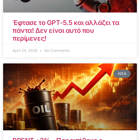
Έφτασε το GPT-5.5 και αλλάζει τα
πάντα! Δεν είναι αυτό που
περίμενες!
April 24, 2026
No Comments
ΝΈΑ