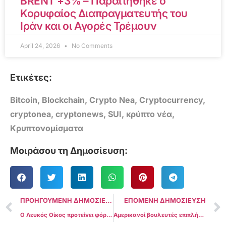
BRENT +3% – Παραιτήθηκε ο
Κορυφαίος Διαπραγματευτής του
Ιράν και οι Αγορές Τρέμουν
April 24, 2026
No Comments
Ετικέτες:
Bitcoin
,
Blockchain
,
Crypto Nea
,
Cryptocurrency
,
cryptonea
,
cryptonews
,
SUI
,
κρύπτο νέα
,
Κρυπτονομίσματα
Μοιράσου τη Δημοσίευση:
ΠΡΟΗΓΟΥΜΕΝΗ ΔΗΜΟΣΙΕΥΣΗ
ΕΠΟΜΕΝΗ ΔΗΜΟΣΙΕΥΣΗ
Ο Λευκός Οίκος προτείνει φόρο 30% στην ηλεκτρική ενέργεια που χρησιμοποιείται για εξόρυξη Bitcoin και κρύπτο
Αμερικανοί βουλευτές επιπλήττουν τους προεδρικούς συμβούλους για τις θέσεις κρύπτο στην οικονομική έκθεση