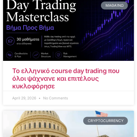
ΜΑΘΑΊΝΩ
Το ελληνικό course day trading που
όλοι ψάχνανε και επιτέλους
κυκλοφόρησε
April 29, 2026
No Comments
CRYPTOCURRENCY