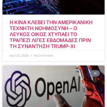
Η ΚΙΝΑ ΚΛΕΒΕΙ ΤΗΝ ΑΜΕΡΙΚΑΝΙΚΗ
ΤΕΧΝΗΤΗ ΝΟΗΜΟΣΥΝΗ – Ο
ΛΕΥΚΟΣ ΟΙΚΟΣ ΧΤΥΠΑΕΙ ΤΟ
ΤΡΑΠΕΖΙ ΛΙΓΕΣ ΕΒΔΟΜΑΔΕΣ ΠΡΙΝ
ΤΗ ΣΥΝΑΝΤΗΣΗ TRUMP-XI
April 24, 2026
No Comments
AI