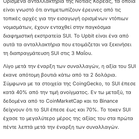
Ορισμένα ανταλλακτήρια της Νότιας Κορέας, τα οποία
είναι γνωστό ότι αντιμετωπίζουν έρευνες από τις
τοπικές αρχές για την εισαγωγή ορισμένων ντόπιων
νομισμάτων, έχουν ενταχθεί στην παγκόσμια
διαφημιστική εκστρατεία SUI. Το Upbit είναι ένα από
αυτά τα ανταλλακτήρια που ετοιμάζεται να ξεκινήσει
τη διαπραγμάτευση SUI στις 3 Μαΐου.
Λίγο μετά την έναρξη των συναλλαγών, η αξία του SUI
έκανε απότομη βουτιά κάτω από τα 2 δολάρια.
Σύμφωνα με τα στοιχεία της CoingGecko, το SUI έπεσε
κατά 40% από την τιμή ανοίγματος. Εν τω μεταξύ, τα
δεδομένα από το CoinMarketCap και το Binance
δείχνουν ότι το SUI έπεσε έως και 70%. Το τοκεν SUI
έχασε το μεγαλύτερο μέρος της αξίας του στα πρώτα
πέντε λεπτά μετά την έναρξη των συναλλαγών.