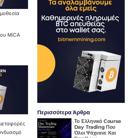
ομοθεσία
ίου MiCA
Περισσότερα Άρθρα
Το Ελληνικό Course
 μεταφορές
Day Trading Που
συνδυασμό
Όλοι Ψάχνανε Και