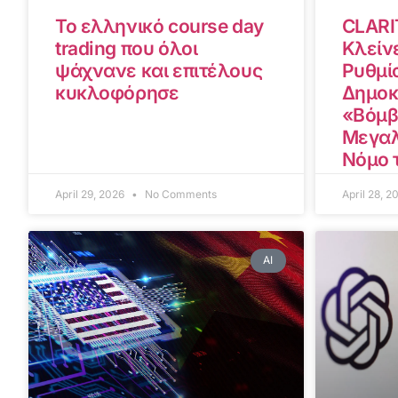
Το ελληνικό course day
CLARI
trading που όλοι
Κλείνε
ψάχνανε και επιτέλους
Ρυθμίσ
κυκλοφόρησε
Δημοκ
«Βόμβ
Μεγαλ
Νόμο 
April 29, 2026
No Comments
April 28, 
AI