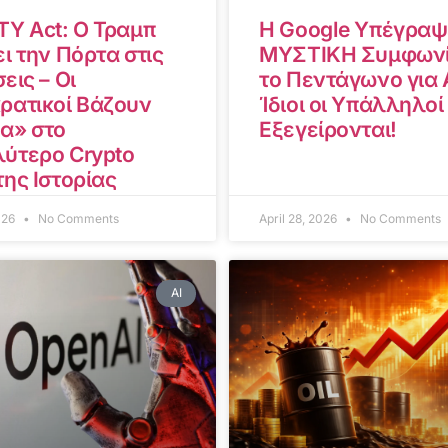
TY Act: Ο Τραμπ
Η Google Υπέγραψ
ι την Πόρτα στις
ΜΥΣΤΙΚΗ Συμφωνί
εις – Οι
το Πεντάγωνο για A
ρατικοί Βάζουν
Ίδιοι οι Υπάλληλοί
α» στο
Εξεγείρονται!
ύτερο Crypto
της Ιστορίας
2026
No Comments
April 28, 2026
No Comments
AI