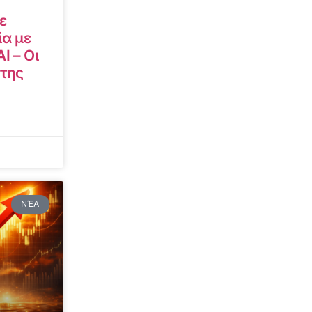
ε
α με
I – Οι
 της
ΝΈΑ