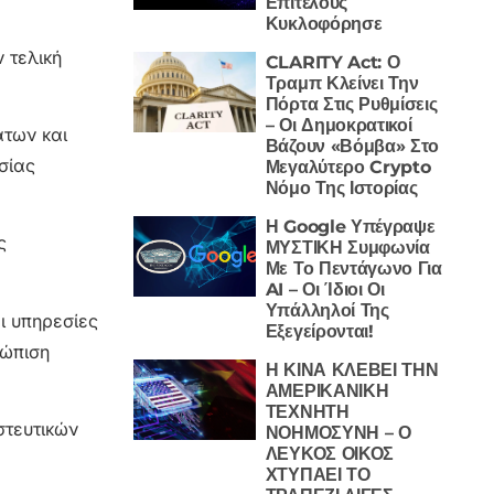
Επιτέλους
Κυκλοφόρησε
 τελική
CLARITY Act: Ο
Τραμπ Κλείνει Την
Πόρτα Στις Ρυθμίσεις
– Οι Δημοκρατικοί
άτων και
Βάζουν «Βόμβα» Στο
σίας
Μεγαλύτερο Crypto
Νόμο Της Ιστορίας
Η Google Υπέγραψε
ς
ΜΥΣΤΙΚΗ Συμφωνία
Με Το Πεντάγωνο Για
AI – Οι Ίδιοι Οι
Υπάλληλοί Της
ι υπηρεσίες
Εξεγείρονται!
τώπιση
Η ΚΙΝΑ ΚΛΕΒΕΙ ΤΗΝ
ΑΜΕΡΙΚΑΝΙΚΗ
ΤΕΧΝΗΤΗ
στευτικών
ΝΟΗΜΟΣΥΝΗ – Ο
ΛΕΥΚΟΣ ΟΙΚΟΣ
ΧΤΥΠΑΕΙ ΤΟ