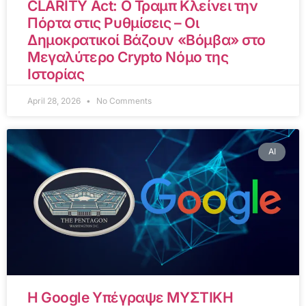
CLARITY Act: Ο Τραμπ Κλείνει την
Πόρτα στις Ρυθμίσεις – Οι
Δημοκρατικοί Βάζουν «Βόμβα» στο
Μεγαλύτερο Crypto Νόμο της
Ιστορίας
April 28, 2026
No Comments
AI
Η Google Υπέγραψε ΜΥΣΤΙΚΗ