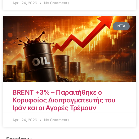
April 24, 2026
No Comments
ΝΈΑ
BRENT +3% – Παραιτήθηκε ο
Κορυφαίος Διαπραγματευτής του
Ιράν και οι Αγορές Τρέμουν
April 24, 2026
No Comments