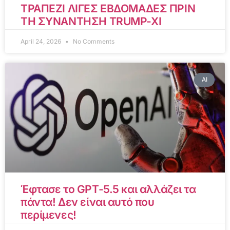
ΤΡΑΠΕΖΙ ΛΙΓΕΣ ΕΒΔΟΜΑΔΕΣ ΠΡΙΝ
ΤΗ ΣΥΝΑΝΤΗΣΗ TRUMP-XI
April 24, 2026
No Comments
AI
Έφτασε το GPT-5.5 και αλλάζει τα
πάντα! Δεν είναι αυτό που
περίμενες!