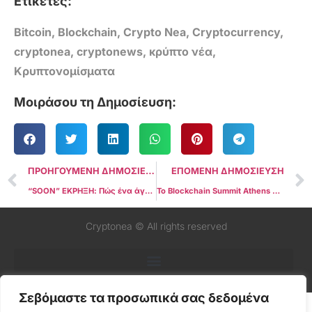
Ετικέτες:
Bitcoin
,
Blockchain
,
Crypto Nea
,
Cryptocurrency
,
cryptonea
,
cryptonews
,
κρύπτο νέα
,
Κρυπτονομίσματα
Μοιράσου τη Δημοσίευση:
ΠΡΟΗΓΟΥΜΕΝΗ ΔΗΜΟΣΙΕΥΣΗ
ΕΠΟΜΕΝΗ ΔΗΜΟΣΙΕΥΣΗ
“SOON” ΕΚΡΗΞΗ: Πώς ένα άγνωστο token έγινε το νέο crypto-θαύμα με +200% σε 7 μέρες
Το Blockchain Summit Athens ολοκληρώθηκε με επιτυχία! Επόμενες στάσεις Θεσσαλονίκη και Κύπρος!
Cryptonea © All rights reserved
Σεβόμαστε τα προσωπικά σας δεδομένα