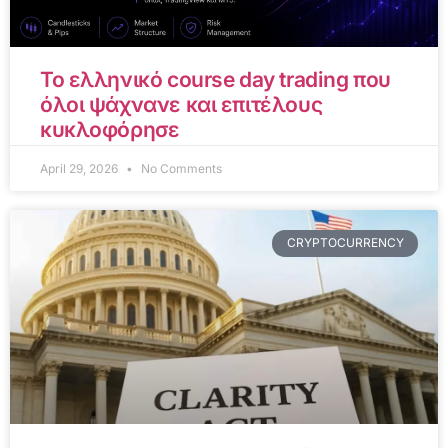
Το ελληνικό course day trading που
όλοι ψάχνανε και επιτέλους
κυκλοφόρησε
April 29, 2026
No Comments
CRYPTOCURRENCY