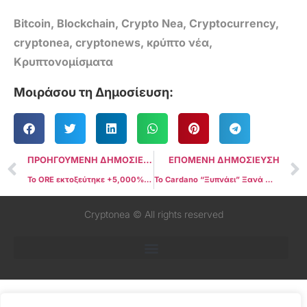
Bitcoin
,
Blockchain
,
Crypto Nea
,
Cryptocurrency
,
cryptonea
,
cryptonews
,
κρύπτο νέα
,
Κρυπτονομίσματα
Μοιράσου τη Δημοσίευση:
ΠΡΟΗΓΟΥΜΕΝΗ ΔΗΜΟΣΙΕΥΣΗ
ΕΠΟΜΕΝΗ ΔΗΜΟΣΙΕΥΣΗ
Το ORE εκτοξεύτηκε +5,000% σε 30 μέρες — και κανείς δεν κατάλαβε πώς!
Το Cardano “Ξυπνάει” Ξανά — Ο Hoskinson Υπόσχεται Επανάσταση και Όλοι Ρωτούν: Είναι η Τελευταία Ευκαιρία για το ADA;
Cryptonea © All rights reserved