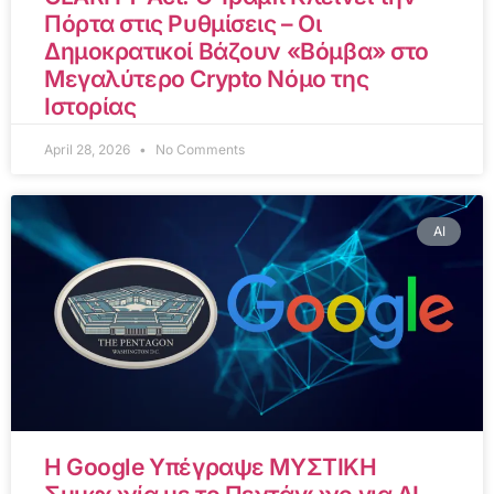
Πόρτα στις Ρυθμίσεις – Οι
Δημοκρατικοί Βάζουν «Βόμβα» στο
Μεγαλύτερο Crypto Νόμο της
Ιστορίας
April 28, 2026
No Comments
AI
Η Google Υπέγραψε ΜΥΣΤΙΚΗ