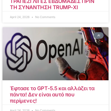
ΤΡΑΠΕΖΙ ΛΙΓΕΣ ΕΒΔΟΜΑΔΕΣ ΠΡΙΝ
ΤΗ ΣΥΝΑΝΤΗΣΗ TRUMP-XI
April 24, 2026
No Comments
AI
Έφτασε το GPT-5.5 και αλλάζει τα
πάντα! Δεν είναι αυτό που
περίμενες!
April 24, 2026
No Comments