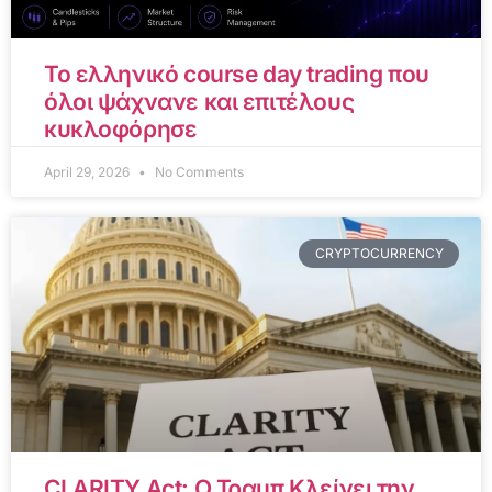
Το ελληνικό course day trading που
όλοι ψάχνανε και επιτέλους
κυκλοφόρησε
April 29, 2026
No Comments
CRYPTOCURRENCY
CLARITY Act: Ο Τραμπ Κλείνει την