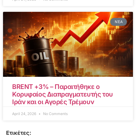
ΝΈΑ
BRENT +3% – Παραιτήθηκε ο
Κορυφαίος Διαπραγματευτής του
Ιράν και οι Αγορές Τρέμουν
April 24, 2026
No Comments
Ετικέτες: