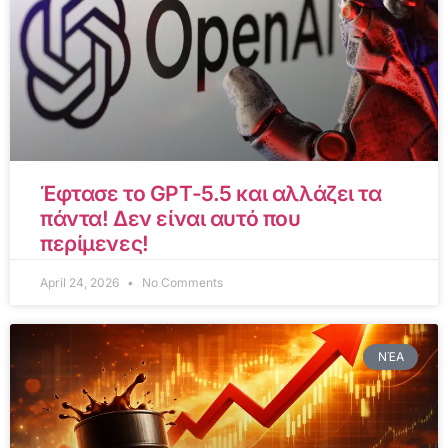
Έφτασε το GPT-5.5 και αλλάζει τα
πάντα! Δεν είναι αυτό που
περίμενες!
April 24, 2026
No Comments
ΝΈΑ