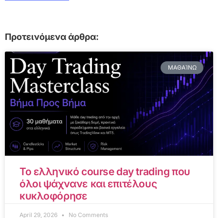
Προτεινόμενα άρθρα:
ΜΑΘΑΊΝΩ
Το ελληνικό course day trading που
όλοι ψάχνανε και επιτέλους
κυκλοφόρησε
April 29, 2026
No Comments