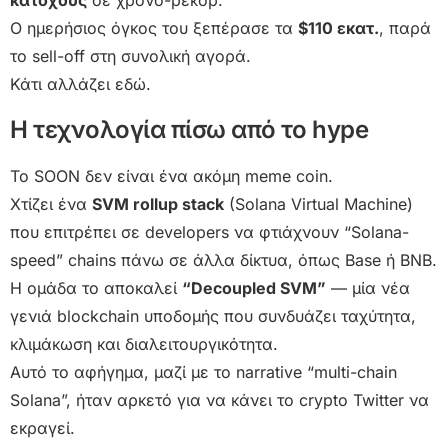
κατόχους
σε χρόνο-ρεκόρ.
Ο ημερήσιος όγκος του ξεπέρασε τα
$110 εκατ.
, παρά
το sell-off στη συνολική αγορά.
Κάτι αλλάζει εδώ.
Η τεχνολογία πίσω από το hype
Το SOON δεν είναι ένα ακόμη meme coin.
Χτίζει ένα
SVM rollup stack
(Solana Virtual Machine)
που επιτρέπει σε developers να φτιάχνουν “Solana-
speed” chains πάνω σε άλλα δίκτυα, όπως Base ή BNB.
Η ομάδα το αποκαλεί
“Decoupled SVM”
— μία νέα
γενιά blockchain υποδομής που συνδυάζει ταχύτητα,
κλιμάκωση και διαλειτουργικότητα.
Αυτό το αφήγημα, μαζί με το narrative “multi-chain
Solana”, ήταν αρκετό για να κάνει το crypto Twitter να
εκραγεί.