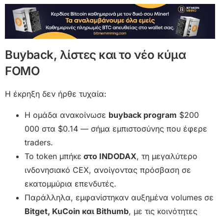
Buyback, λίστες και το νέο κύμα
FOMO
Η έκρηξη δεν ήρθε τυχαία:
Η ομάδα ανακοίνωσε
buyback program
$200
000 στα $0.14 — σήμα εμπιστοσύνης που έφερε
traders.
Το token μπήκε
στο INDODAX
, τη μεγαλύτερο
ινδονησιακό CEX, ανοίγοντας πρόσβαση σε
εκατομμύρια επενδυτές.
Παράλληλα, εμφανίστηκαν αυξημένα volumes σε
Bitget, KuCoin και Bithumb
, με τις κοινότητες