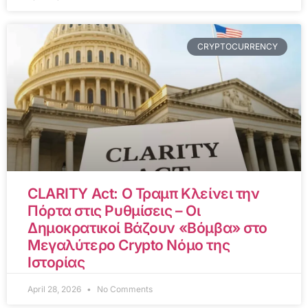
CRYPTOCURRENCY
CLARITY Act: Ο Τραμπ Κλείνει την
Πόρτα στις Ρυθμίσεις – Οι
Δημοκρατικοί Βάζουν «Βόμβα» στο
Μεγαλύτερο Crypto Νόμο της
Ιστορίας
April 28, 2026
No Comments