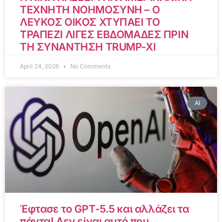
ΤΕΧΝΗΤΗ ΝΟΗΜΟΣΥΝΗ – Ο
ΛΕΥΚΟΣ ΟΙΚΟΣ ΧΤΥΠΑΕΙ ΤΟ
ΤΡΑΠΕΖΙ ΛΙΓΕΣ ΕΒΔΟΜΑΔΕΣ ΠΡΙΝ
ΤΗ ΣΥΝΑΝΤΗΣΗ TRUMP-XI
April 24, 2026
No Comments
AI
Έφτασε το GPT-5.5 και αλλάζει τα
πάντα! Δεν είναι αυτό που