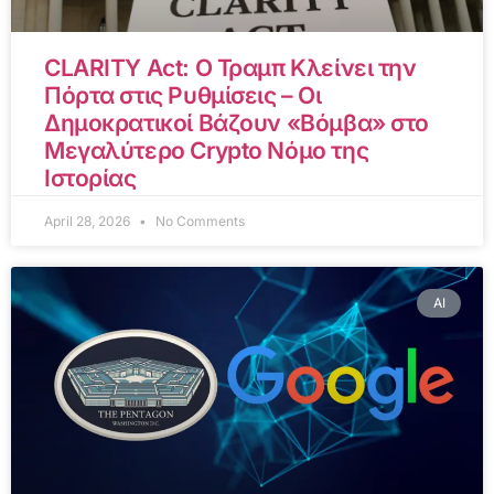
CLARITY Act: Ο Τραμπ Κλείνει την
Πόρτα στις Ρυθμίσεις – Οι
Δημοκρατικοί Βάζουν «Βόμβα» στο
Μεγαλύτερο Crypto Νόμο της
Ιστορίας
April 28, 2026
No Comments
AI