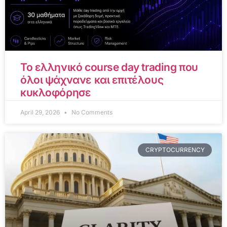
Το ελληνικό course day trading που
όλοι ψάχνανε και επιτέλους
κυκλοφόρησε
April 29, 2026
No Comments
CRYPTOCURRENCY