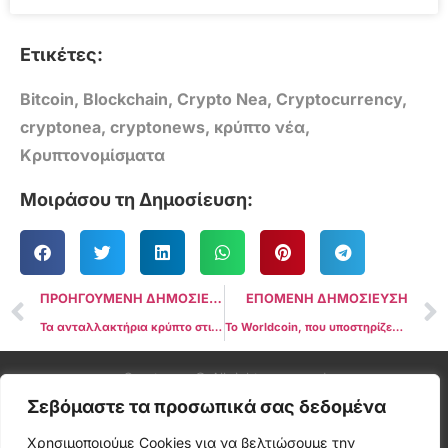
Ετικέτες:
Bitcoin
,
Blockchain
,
Crypto Nea
,
Cryptocurrency
,
cryptonea
,
cryptonews
,
κρύπτο νέα
,
Κρυπτονομίσματα
Μοιράσου τη Δημοσίευση:
ΠΡΟΗΓΟΥΜΕΝΗ ΔΗΜΟΣΙΕΥΣΗ
ΕΠΟΜΕΝΗ ΔΗΜΟΣΙΕΥΣΗ
Τα ανταλλακτήρια κρύπτο στις ΗΠΑ καταχωρούν το XRP μια νέα ευκαιρία μετά από δικαστική απόφαση
Το Worldcoin, που υποστηρίζεται από τον Sam Altman, ξεπερνά τα 2 εκατομμύρια εγγραφές μετά από εκτεταμένη περιοδεία
Cryptonea © All rights reserved
Σεβόμαστε τα προσωπικά σας δεδομένα
Χρησιμοποιούμε Cookies για να βελτιώσουμε την