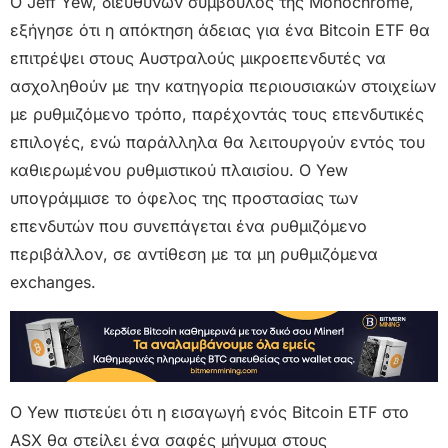
Ο Jeff Yew, διευθύνων σύμβουλος της Monochrome,
εξήγησε ότι η απόκτηση άδειας για ένα Bitcoin ETF θα
επιτρέψει στους Αυστραλούς μικροεπενδυτές να
ασχοληθούν με την κατηγορία περιουσιακών στοιχείων
με ρυθμιζόμενο τρόπο, παρέχοντάς τους επενδυτικές
επιλογές, ενώ παράλληλα θα λειτουργούν εντός του
καθιερωμένου ρυθμιστικού πλαισίου. Ο Yew
υπογράμμισε το όφελος της προστασίας των
επενδυτών που συνεπάγεται ένα ρυθμιζόμενο
περιβάλλον, σε αντίθεση με τα μη ρυθμιζόμενα
exchanges.
Ο Yew πιστεύει ότι η εισαγωγή ενός Bitcoin ETF στο
ASX θα στείλει ένα σαφές μήνυμα στους