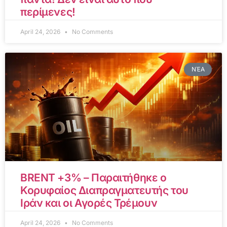
περίμενες!
April 24, 2026
No Comments
ΝΈΑ
BRENT +3% – Παραιτήθηκε ο
Κορυφαίος Διαπραγματευτής του
Ιράν και οι Αγορές Τρέμουν
April 24, 2026
No Comments