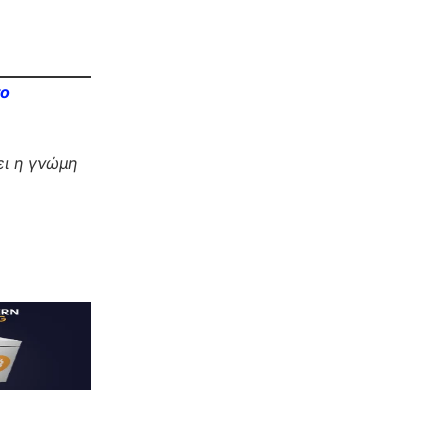
το
ι η γνώμη