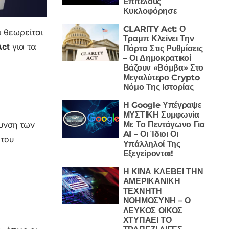
Επιτέλους
Κυκλοφόρησε
CLARITY Act: Ο
ι θεωρείται
Τραμπ Κλείνει Την
Act
για τα
Πόρτα Στις Ρυθμίσεις
– Οι Δημοκρατικοί
Βάζουν «Βόμβα» Στο
Μεγαλύτερο Crypto
Νόμο Της Ιστορίας
Η Google Υπέγραψε
ΜΥΣΤΙΚΗ Συμφωνία
Με Το Πεντάγωνο Για
ρυνση των
AI – Οι Ίδιοι Οι
 του
Υπάλληλοί Της
Εξεγείρονται!
Η ΚΙΝΑ ΚΛΕΒΕΙ ΤΗΝ
ΑΜΕΡΙΚΑΝΙΚΗ
ΤΕΧΝΗΤΗ
ΝΟΗΜΟΣΥΝΗ – Ο
ΛΕΥΚΟΣ ΟΙΚΟΣ
ΧΤΥΠΑΕΙ ΤΟ