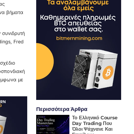
ας
ενα βήματα
ν συνιδρυτή
ings, Fred
οσχέδιο
οσπονδιακή
ύμφωνα με
Περισσότερα Άρθρα
Το Ελληνικό Course
Day Trading Που
Όλοι Ψάχνανε Και