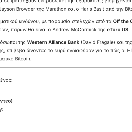
θα συμμετάσχουν εκπρόσωποι της εξορυκτικής βιομηχανίας
Jayson Browder της Marathon και ο Haris Basit από την Bit
ηματικού κινδύνου, με παρουσία στελεχών από τα
Off the 
εων, παρών θα είναι ο Andrew McCormick της
eToro US
.
ρόσωποι της
Western Alliance Bank
(David Fragale) και τη
ης, επιβεβαιώνοντας το ευρύ ενδιαφέρον για το πώς οι 
τικό Bitcoin.
μένος:
ντεο)
y:
/