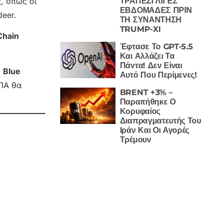
ΤΡΑΠΕΖΙ ΛΙΓΕΣ
, όπως οι
ΕΒΔΟΜΑΔΕΣ ΠΡΙΝ
deer.
ΤΗ ΣΥΝΑΝΤΗΣΗ
TRUMP-XI
Chain
Έφτασε Το GPT-5.5
Και Αλλάζει Τα
Πάντα! Δεν Είναι
ς
Blue
Αυτό Που Περίμενες!
ΗΠΑ θα
BRENT +3% –
Παραιτήθηκε Ο
Κορυφαίος
Διαπραγματευτής Του
Ιράν Και Οι Αγορές
Τρέμουν