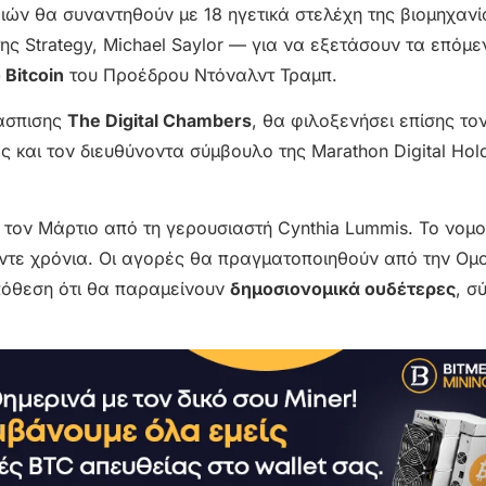
ιών θα συναντηθούν με 18 ηγετικά στελέχη της βιομηχανί
ς Strategy, Michael Saylor — για να εξετάσουν τα επόμ
Bitcoin
του Προέδρου Ντόναλντ Τραμπ.
ράσπισης
The Digital Chambers
, θα φιλοξενήσει επίσης το
ς και τον διευθύνοντα σύμβουλο της Marathon Digital Hold
η τον Μάρτιο από τη γερουσιαστή Cynthia Lummis. Το νομ
ντε χρόνια. Οι αγορές θα πραγματοποιηθούν από την Ομ
πόθεση ότι θα παραμείνουν
δημοσιονομικά ουδέτερες
, σ