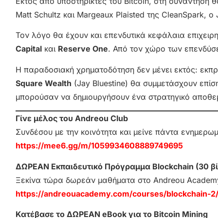
Εκτός από υποστηρικτές του Bitcoin, στη συνάντηση 
Matt Schultz και Margeaux Plaisted της CleanSpark, ο 
Τον λόγο θα έχουν και επενδυτικά κεφάλαια επιχειρ
Capital
και
Reserve One
. Από τον χώρο των επενδύσ
Η παραδοσιακή χρηματοδότηση δεν μένει εκτός: εκπ
Square Wealth
(Jay Bluestine) θα συμμετάσχουν επίσ
μπορούσαν να δημιουργήσουν ένα στρατηγικό αποθεμα
Γίνε μέλος του Andreou Club
Συνδέσου με την κοινότητα και μείνε πάντα ενημερω
https://mee6.gg/m/1059934608889749695
ΔΩΡΕΑΝ Εκπαιδευτικό Πρόγραμμα Blockchain (30 βί
Ξεκίνα τώρα δωρεάν μαθήματα στο Andreou Academ
https://andreouacademy.com/courses/blockchain-2
Κατέβασε το ΔΩΡΕΑΝ eBook για το Bitcoin Mining