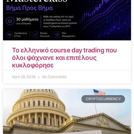
Το ελληνικό course day trading που
όλοι ψάχνανε και επιτέλους
κυκλοφόρησε
April 29, 2026
No Comments
CRYPTOCURRENCY