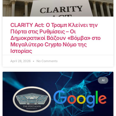
CLARITY Act: Ο Τραμπ Κλείνει την
Πόρτα στις Ρυθμίσεις – Οι
Δημοκρατικοί Βάζουν «Βόμβα» στο
Μεγαλύτερο Crypto Νόμο της
Ιστορίας
April 28, 2026
No Comments
AI