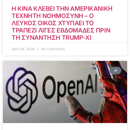
Η ΚΙΝΑ ΚΛΕΒΕΙ ΤΗΝ ΑΜΕΡΙΚΑΝΙΚΗ
ΤΕΧΝΗΤΗ ΝΟΗΜΟΣΥΝΗ – Ο
ΛΕΥΚΟΣ ΟΙΚΟΣ ΧΤΥΠΑΕΙ ΤΟ
ΤΡΑΠΕΖΙ ΛΙΓΕΣ ΕΒΔΟΜΑΔΕΣ ΠΡΙΝ
ΤΗ ΣΥΝΑΝΤΗΣΗ TRUMP-XI
April 24, 2026
No Comments
AI