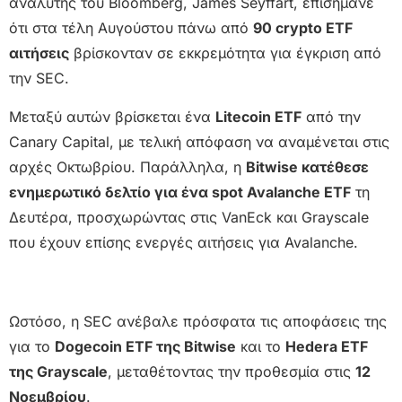
αναλυτής του Bloomberg, James Seyffart, επισήμανε
ότι στα τέλη Αυγούστου πάνω από
90 crypto ETF
αιτήσεις
βρίσκονταν σε εκκρεμότητα για έγκριση από
την SEC.
Μεταξύ αυτών βρίσκεται ένα
Litecoin ETF
από την
Canary Capital, με τελική απόφαση να αναμένεται στις
αρχές Οκτωβρίου. Παράλληλα, η
Bitwise κατέθεσε
ενημερωτικό δελτίο για ένα spot Avalanche ETF
τη
Δευτέρα, προσχωρώντας στις VanEck και Grayscale
που έχουν επίσης ενεργές αιτήσεις για Avalanche.
Ωστόσο, η SEC ανέβαλε πρόσφατα τις αποφάσεις της
για το
Dogecoin ETF της Bitwise
και το
Hedera ETF
της Grayscale
, μεταθέτοντας την προθεσμία στις
12
Νοεμβρίου
.