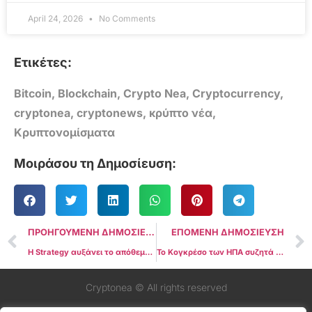
April 24, 2026
No Comments
Ετικέτες:
Bitcoin
,
Blockchain
,
Crypto Nea
,
Cryptocurrency
,
cryptonea
,
cryptonews
,
κρύπτο νέα
,
Κρυπτονομίσματα
Μοιράσου τη Δημοσίευση:
ΠΡΟΗΓΟΥΜΕΝΗ ΔΗΜΟΣΙΕΥΣΗ
ΕΠΟΜΕΝΗ ΔΗΜΟΣΙΕΥΣΗ
Η Strategy αυξάνει το απόθεμά της σε Bitcoin στα 73 δισ. δολάρια με σχεδόν 639.000 BTC
Το Κογκρέσο των ΗΠΑ συζητά με Saylor και Lee για την πρόταση Στρατηγικού Αποθεματικού Bitcoin
Cryptonea © All rights reserved