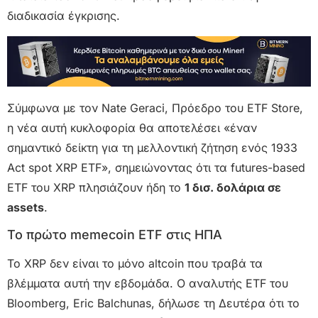
διαδικασία έγκρισης.
Σύμφωνα με τον Nate Geraci, Πρόεδρο του ETF Store,
η νέα αυτή κυκλοφορία θα αποτελέσει «έναν
σημαντικό δείκτη για τη μελλοντική ζήτηση ενός 1933
Act spot XRP ETF», σημειώνοντας ότι τα futures-based
ETF του XRP πλησιάζουν ήδη το
1 δισ. δολάρια σε
assets
.
Το πρώτο memecoin ETF στις ΗΠΑ
Το XRP δεν είναι το μόνο altcoin που τραβά τα
βλέμματα αυτή την εβδομάδα. Ο αναλυτής ETF του
Bloomberg, Eric Balchunas, δήλωσε τη Δευτέρα ότι το