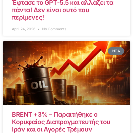
Έφτασε το GPT-5.5 και αλλάζει τα
πάντα! Δεν είναι αυτό που
περίμενες!
April 24, 2026
No Comments
ΝΈΑ
BRENT +3% – Παραιτήθηκε ο
Κορυφαίος Διαπραγματευτής του
Ιράν και οι Αγορές Τρέμουν