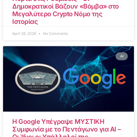
Δημοκρατικοί Βάζουν «Βόμβα» στο
Μεγαλύτερο Crypto Νόμο της
Ιστορίας
April 28, 2026
No Comments
AI
Η Google Υπέγραψε ΜΥΣΤΙΚΗ
Συμφωνία με το Πεντάγωνο για AI –
Οι Ίδιοι οι Υπάλληλοί της