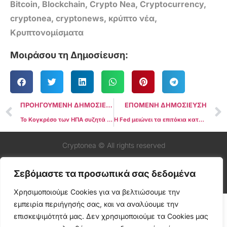
Bitcoin
,
Blockchain
,
Crypto Nea
,
Cryptocurrency
,
cryptonea
,
cryptonews
,
κρύπτο νέα
,
Κρυπτονομίσματα
Μοιράσου τη Δημοσίευση:
ΠΡΟΗΓΟΥΜΕΝΗ ΔΗΜΟΣΙΕΥΣΗ
ΕΠΟΜΕΝΗ ΔΗΜΟΣΙΕΥΣΗ
Το Κογκρέσο των ΗΠΑ συζητά με Saylor και Lee για την πρόταση Στρατηγικού Αποθεματικού Bitcoin
Η Fed μειώνει τα επιτόκια κατά 25 μ.β. ενώ το Bitcoin κρατάει πάνω από τα $115.000
Cryptonea © All rights reserved
Σεβόμαστε τα προσωπικά σας δεδομένα
Χρησιμοποιούμε Cookies για να βελτιώσουμε την
εμπειρία περιήγησής σας, και να αναλύουμε την
επισκεψιμότητά μας. Δεν χρησιμοποιούμε τα Cookies μας