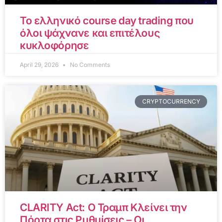
Το ελληνικό course day trading που
όλοι ψάχνανε και επιτέλους
κυκλοφόρησε
April 29, 2026
No Comments
CRYPTOCURRENCY
CLARITY Act: Ο Τραμπ Κλείνει την
Πόρτα στις Ρυθμίσεις – Οι