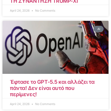
ΤΗ ΣΥΝΑΝΤΗΣΗ TRUMP-XI
April 24, 2026
No Comments
AI
Έφτασε το GPT-5.5 και αλλάζει τα
πάντα! Δεν είναι αυτό που
περίμενες!
April 24, 2026
No Comments