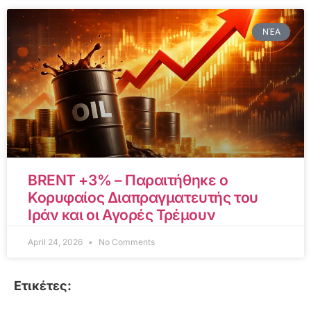
ΝΈΑ
BRENT +3% – Παραιτήθηκε ο
Κορυφαίος Διαπραγματευτής του
Ιράν και οι Αγορές Τρέμουν
April 24, 2026
No Comments
Ετικέτες: