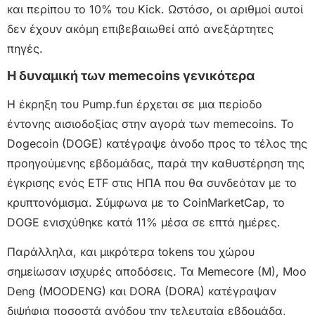
και περίπου το 10% του Kick. Ωστόσο, οι αριθμοί αυτοί
δεν έχουν ακόμη επιβεβαιωθεί από ανεξάρτητες
πηγές.
Η δυναμική των memecoins γενικότερα
Η έκρηξη του Pump.fun έρχεται σε μια περίοδο
έντονης αισιοδοξίας στην αγορά των memecoins. Το
Dogecoin (DOGE) κατέγραψε άνοδο προς το τέλος της
προηγούμενης εβδομάδας, παρά την καθυστέρηση της
έγκρισης ενός ETF στις ΗΠΑ που θα συνδεόταν με το
κρυπτονόμισμα. Σύμφωνα με το CoinMarketCap, το
DOGE ενισχύθηκε κατά 11% μέσα σε επτά ημέρες.
Παράλληλα, και μικρότερα tokens του χώρου
σημείωσαν ισχυρές αποδόσεις. Τα Memecore (M), Moo
Deng (MOODENG) και DORA (DORA) κατέγραψαν
διψήφια ποσοστά ανόδου την τελευταία εβδομάδα,