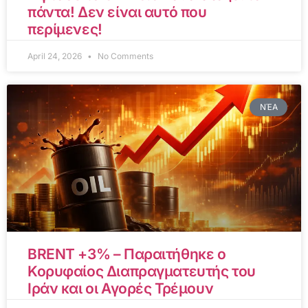
πάντα! Δεν είναι αυτό που
περίμενες!
April 24, 2026
No Comments
ΝΈΑ
BRENT +3% – Παραιτήθηκε ο
Κορυφαίος Διαπραγματευτής του
Ιράν και οι Αγορές Τρέμουν