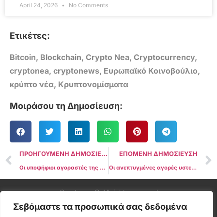
April 24, 2026
No Comments
Ετικέτες:
Bitcoin
,
Blockchain
,
Crypto Nea
,
Cryptocurrency
,
cryptonea
,
cryptonews
,
Ευρωπαϊκό Κοινοβούλιο
,
κρύπτο νέα
,
Κρυπτονομίσματα
Μοιράσου τη Δημοσίευση:
ΠΡΟΗΓΟΥΜΕΝΗ ΔΗΜΟΣΙΕΥΣΗ
ΕΠΟΜΕΝΗ ΔΗΜΟΣΙΕΥΣΗ
Οι υποψήφιοι αγοραστές της Signature Bank πρέπει να συμφωνήσουν να εγκαταλείψουν όλες τις επιχειρήσεις κρύπτο: Αναφορά
Οι ανεπτυγμένες αγορές υστερούν στις ψηφιακές πληρωμές: Διευθύνων Σύμβουλος της BlackRock
Cryptonea © All rights reserved
Σεβόμαστε τα προσωπικά σας δεδομένα