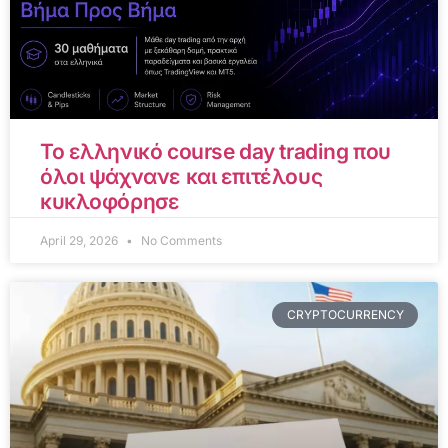
Το ελληνικό course day trading που
όλοι ψάχνανε και επιτέλους
κυκλοφόρησε
April 29, 2026
No Comments
CRYPTOCURRENCY