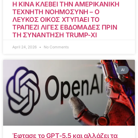
Η ΚΙΝΑ ΚΛΕΒΕΙ ΤΗΝ ΑΜΕΡΙΚΑΝΙΚΗ
ΤΕΧΝΗΤΗ ΝΟΗΜΟΣΥΝΗ – Ο
ΛΕΥΚΟΣ ΟΙΚΟΣ ΧΤΥΠΑΕΙ ΤΟ
ΤΡΑΠΕΖΙ ΛΙΓΕΣ ΕΒΔΟΜΑΔΕΣ ΠΡΙΝ
ΤΗ ΣΥΝΑΝΤΗΣΗ TRUMP-XI
April 24, 2026
No Comments
AI
Έφτασε το GPT-5.5 και αλλάζει τα