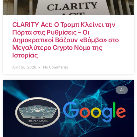
CLARITY Act: Ο Τραμπ Κλείνει την
Πόρτα στις Ρυθμίσεις – Οι
Δημοκρατικοί Βάζουν «Βόμβα» στο
Μεγαλύτερο Crypto Νόμο της
Ιστορίας
April 28, 2026
No Comments
AI