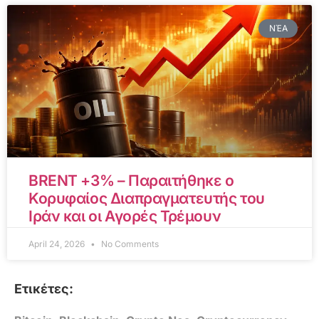
ΝΈΑ
BRENT +3% – Παραιτήθηκε ο
Κορυφαίος Διαπραγματευτής του
Ιράν και οι Αγορές Τρέμουν
April 24, 2026
No Comments
Ετικέτες: