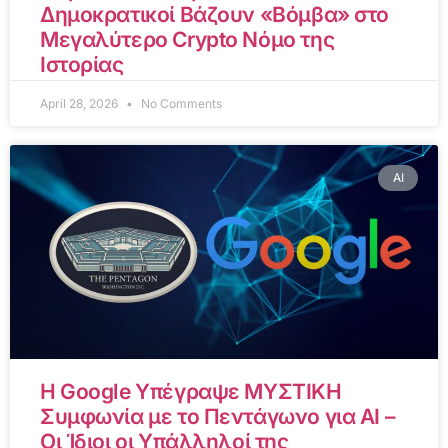
Δημοκρατικοί Βάζουν «Βόμβα» στο
Μεγαλύτερο Crypto Νόμο της
Ιστορίας
April 28, 2026
No Comments
AI
Η Google Υπέγραψε ΜΥΣΤΙΚΗ
Συμφωνία με το Πεντάγωνο για AI –
Οι Ίδιοι οι Υπάλληλοί της