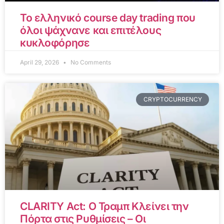
Το ελληνικό course day trading που
όλοι ψάχνανε και επιτέλους
κυκλοφόρησε
April 29, 2026
No Comments
CRYPTOCURRENCY
CLARITY Act: Ο Τραμπ Κλείνει την
Πόρτα στις Ρυθμίσεις – Οι