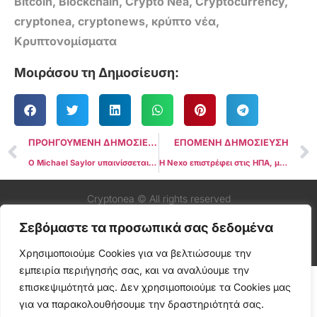
Bitcoin
,
Blockchain
,
Crypto Nea
,
Cryptocurrency
,
cryptonea
,
cryptonews
,
κρύπτο νέα
,
Κρυπτονομίσματα
Μοιράσου τη Δημοσίευση:
ΠΡΟΗΓΟΥΜΕΝΗ ΔΗΜΟΣΙΕΥΣΗ
ΕΠΟΜΕΝΗ ΔΗΜΟΣΙΕΥΣΗ
Ο Michael Saylor υπαινίσσεται νέα αγορά Bitcoin καθώς οι “φάλαινες” συνεχίζουν τις μαζικές συσσωρεύσεις
Η Nexo επιστρέφει στις ΗΠΑ, με τον Trump Jr. να στηρίζει την ανάπτυξη των κρυπτονομισμάτων
Cryptonea © All rights reserved
Σεβόμαστε τα προσωπικά σας δεδομένα
Χρησιμοποιούμε Cookies για να βελτιώσουμε την
εμπειρία περιήγησής σας, και να αναλύουμε την
επισκεψιμότητά μας. Δεν χρησιμοποιούμε τα Cookies μας
για να παρακολουθήσουμε την δραστηριότητά σας.