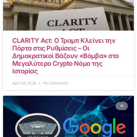
CLARITY Act: Ο Τραμπ Κλείνει την
Πόρτα στις Ρυθμίσεις – Οι
Δημοκρατικοί Βάζουν «Βόμβα» στο
Μεγαλύτερο Crypto Νόμο της
Ιστορίας
April 28, 2026
No Comments
AI