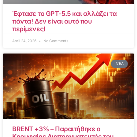
Έφτασε το GPT-5.5 και αλλάζει τα
πάντα! Δεν είναι αυτό που
περίμενες!
April 24, 2026
No Comments
ΝΈΑ
BRENT +3% – Παραιτήθηκε ο
Κορυφαίος Διαπραγματευτής του