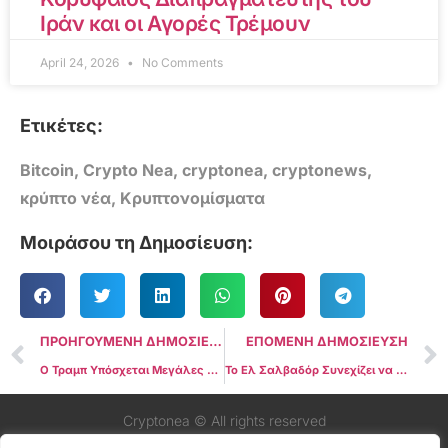
Ιράν και οι Αγορές Τρέμουν
April 24, 2026
No Comments
Ετικέτες:
Bitcoin
,
Crypto Nea
,
cryptonea
,
cryptonews
,
κρύπτο νέα
,
Κρυπτονομίσματα
Μοιράσου τη Δημοσίευση:
ΠΡΟΗΓΟΥΜΕΝΗ ΔΗΜΟΣΙΕΥΣΗ
ΕΠΟΜΕΝΗ ΔΗΜΟΣΙΕΥΣΗ
Ο Τραμπ Υπόσχεται Μεγάλες Μειώσεις στους Ομοσπονδιακούς Φόρους Μόλις Εφαρμοστούν οι Δασμοί
To Ελ Σαλβαδόρ Συνεχίζει να Αγοράζει Bitcoin Ενώ Παραμένει Συμβατο με τη Συμφωνία του ΔΝΤ
Cryptonea © All rights reserved