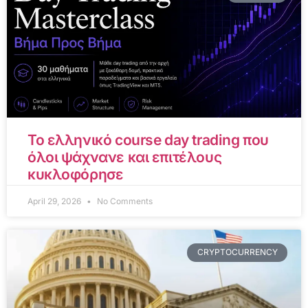
Το ελληνικό course day trading που
όλοι ψάχνανε και επιτέλους
κυκλοφόρησε
April 29, 2026
No Comments
CRYPTOCURRENCY