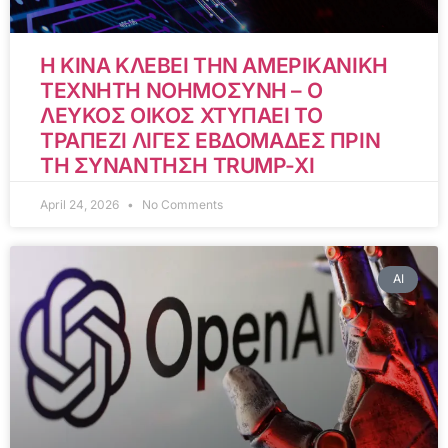
Η ΚΙΝΑ ΚΛΕΒΕΙ ΤΗΝ ΑΜΕΡΙΚΑΝΙΚΗ
ΤΕΧΝΗΤΗ ΝΟΗΜΟΣΥΝΗ – Ο
ΛΕΥΚΟΣ ΟΙΚΟΣ ΧΤΥΠΑΕΙ ΤΟ
ΤΡΑΠΕΖΙ ΛΙΓΕΣ ΕΒΔΟΜΑΔΕΣ ΠΡΙΝ
ΤΗ ΣΥΝΑΝΤΗΣΗ TRUMP-XI
April 24, 2026
No Comments
AI