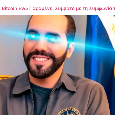
ι Bitcoin Ενώ Παραμένει Συμβατο με τη Συμφωνία