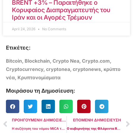
BRENT +3% – Παραιτήθηκε ο
Κορυφαίος Διαπραγματευτής του
Ιράν και οι Αγορές Τρέμουν
April 24, 2026
No Comments
Ετικέτες:
Bitcoin
,
Blockchain
,
Crypto Nea
,
Crypto.com
,
Cryptocurrency
,
cryptonea
,
cryptonews
,
κρύπτο
νέα
,
Κρυπτονομίσματα
Μοιράσου τη Δημοσίευση:
ΠΡΟΗΓΟΥΜΕΝΗ ΔΗΜΟΣΙΕΥΣΗ
ΕΠΟΜΕΝΗ ΔΗΜΟΣΙΕΥΣΗ
Η συζήτηση του νόμου MiCA της ΕΕ για τα κρύπτο έχει προγραμματιστεί για τον Απρίλιο του 18
Ο κυβερνήτης της Φλόριντα Ron DeSantis προτείνει νόμο για την απαγόρευση των CBDCs