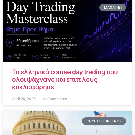
ΜΑΘΑΊΝΩ
Το ελληνικό course day trading που
όλοι ψάχνανε και επιτέλους
κυκλοφόρησε
April 29, 2026
No Comments
CRYPTOCURRENCY