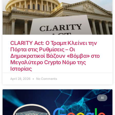
CLARITY Act: Ο Τραμπ Κλείνει την
Πόρτα στις Ρυθμίσεις – Οι
Δημοκρατικοί Βάζουν «Βόμβα» στο
Μεγαλύτερο Crypto Νόμο της
Ιστορίας
April 28, 2026
No Comments
AI