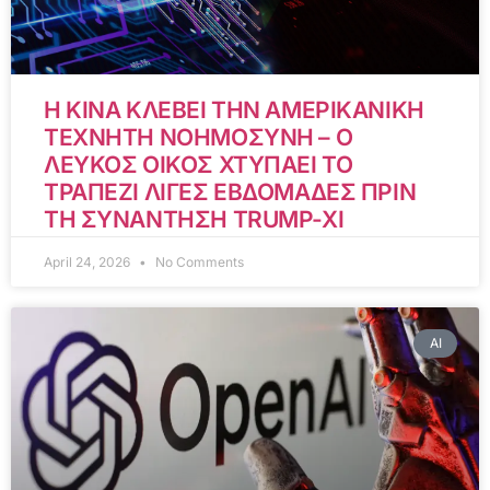
Η ΚΙΝΑ ΚΛΕΒΕΙ ΤΗΝ ΑΜΕΡΙΚΑΝΙΚΗ
ΤΕΧΝΗΤΗ ΝΟΗΜΟΣΥΝΗ – Ο
ΛΕΥΚΟΣ ΟΙΚΟΣ ΧΤΥΠΑΕΙ ΤΟ
ΤΡΑΠΕΖΙ ΛΙΓΕΣ ΕΒΔΟΜΑΔΕΣ ΠΡΙΝ
ΤΗ ΣΥΝΑΝΤΗΣΗ TRUMP-XI
April 24, 2026
No Comments
AI